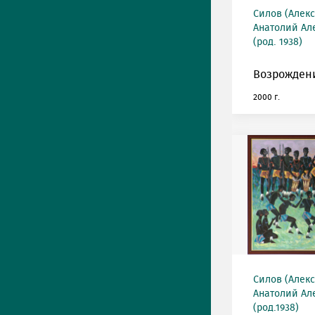
Силов (Алек
Анатолий Ал
(род. 1938)
Возрожден
2000 г.
Силов (Алек
Анатолий Ал
(род.1938)