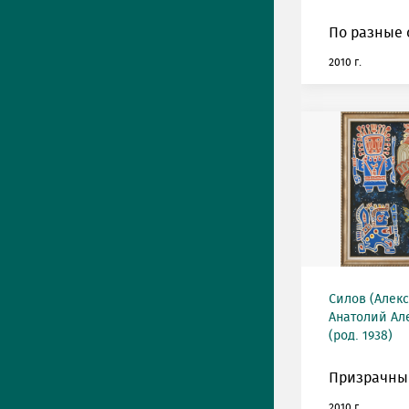
По разные 
2010 г.
Силов (Алек
Анатолий Ал
(род. 1938)
Призрачный
2010 г.