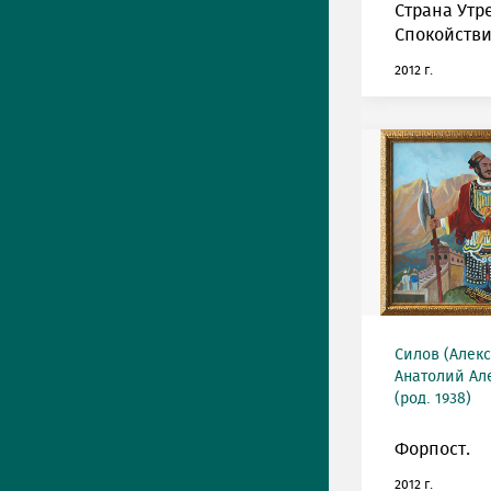
Страна Утр
Спокойстви
2012 г.
Силов (Алек
Анатолий Ал
(род. 1938)
Форпост.
2012 г.