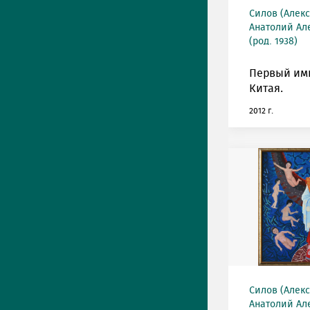
Силов (Алек
Анатолий Ал
(род. 1938)
Первый им
Китая.
2012 г.
Силов (Алек
Анатолий Ал