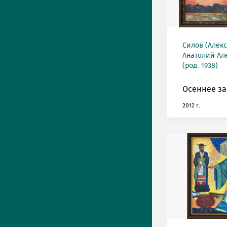
Силов (Алек
Анатолий Ал
(род. 1938)
Осеннее за
2012 г.