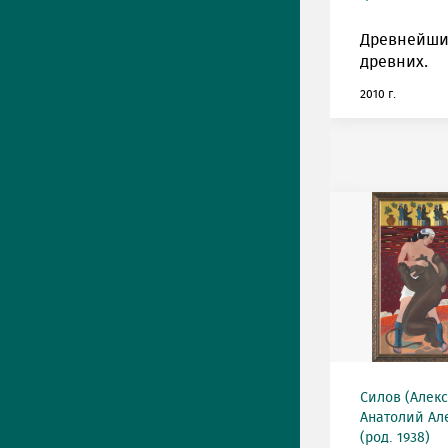
Древнейши
древних.
2010 г.
Силов (Алек
Анатолий Ал
(род. 1938)