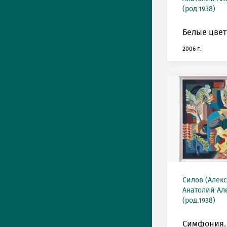
(род.1938)
Белые цвет
2006 г.
Силов (Алек
Анатолий Ал
(род.1938)
Симфония.