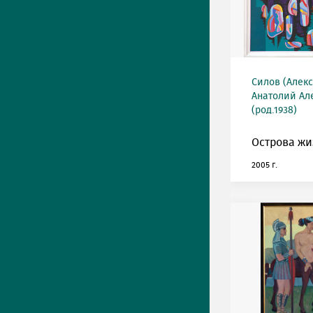
Силов (Алек
Анатолий Ал
(род.1938)
Острова жи
2005 г.