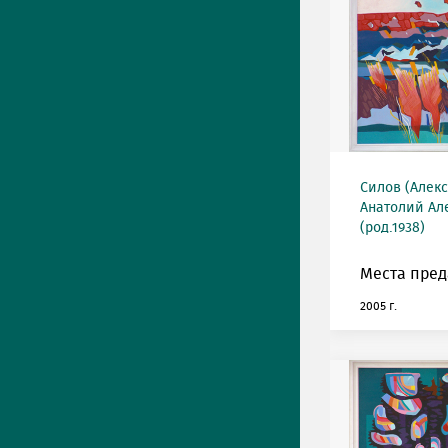
Силов (Алек
Анатолий Ал
(род.1938)
Места пред
2005 г.