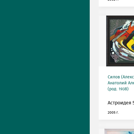
Силов (Алек
Анатолий Ал
(род. 1938)
Астроидея 5
2005 г.