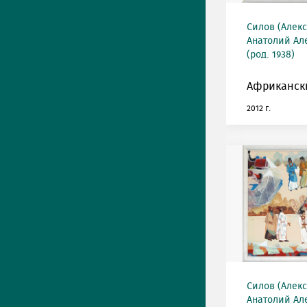
Силов (Алек
Анатолий Ал
(род. 1938)
Африканск
2012 г.
Силов (Алек
Анатолий Ал