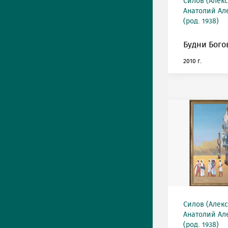
Силов (Алек
Анатолий Ал
(род. 1938)
Будни Бого
2010 г.
Силов (Алек
Анатолий Ал
(род. 1938)