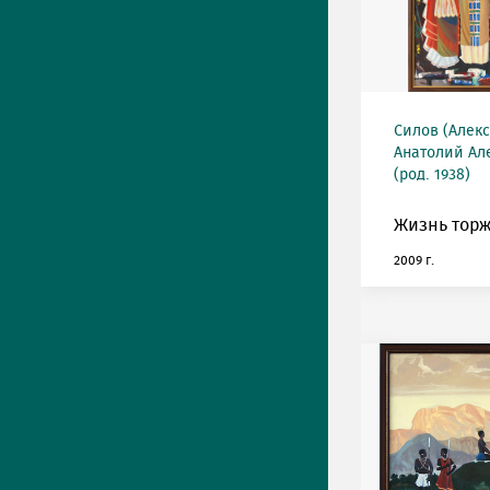
Силов (Алек
Анатолий Ал
(род. 1938)
Жизнь торж
2009 г.