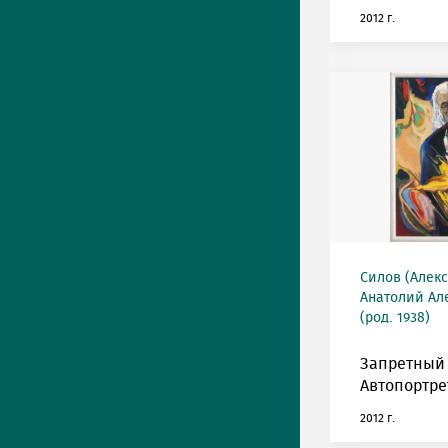
2012 г.
Силов (Алек
Анатолий Ал
(род. 1938)
Запретный 
Автопортре
2012 г.