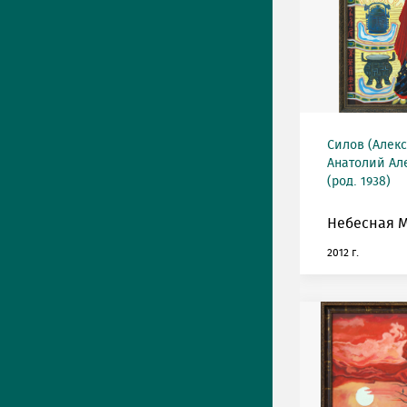
Силов (Алек
Анатолий Ал
(род. 1938)
Небесная 
2012 г.