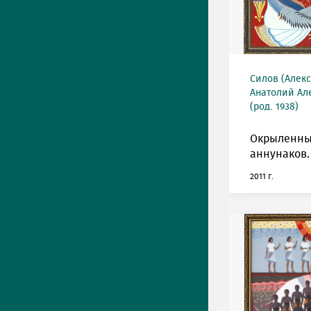
Силов (Алек
Анатолий Ал
(род. 1938)
Окрыленн
аннунаков.
2011 г.