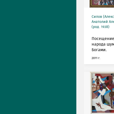
Силов (Алек
Анатолий Ал
(род. 1938)
Посещение
народа шу
Богами.
2011 г.