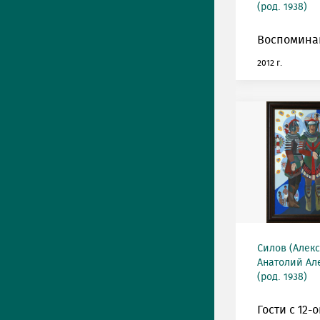
(род. 1938)
Воспоминан
2012 г.
Силов (Алек
Анатолий Ал
(род. 1938)
Гости с 12-