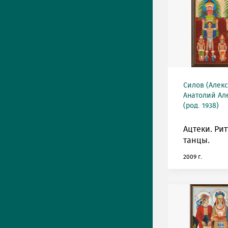
Силов (Алек
Анатолий Ал
(род. 1938)
Ацтеки. Ри
танцы.
2009 г.