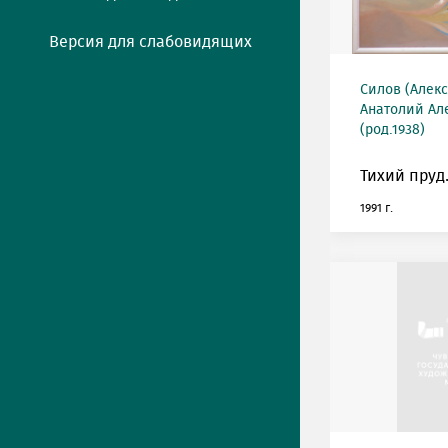
Версия для слабовидящих
Силов (Алек
Анатолий Ал
(род.1938)
Тихий пруд
1991 г.