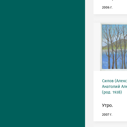
2006 г.
Силов (Алек
Анатолий Ал
(род. 1938)
Утро.
2007 г.