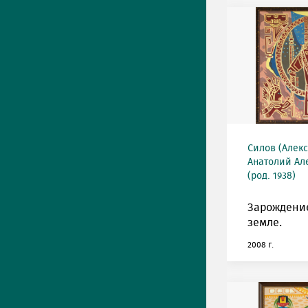
Силов (Алек
Анатолий Ал
(род. 1938)
Зарождение
земле.
2008 г.