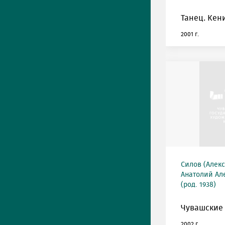
Танец. Кен
2001 г.
Силов (Алек
Анатолий Ал
(род. 1938)
Чувашские
2002 г.