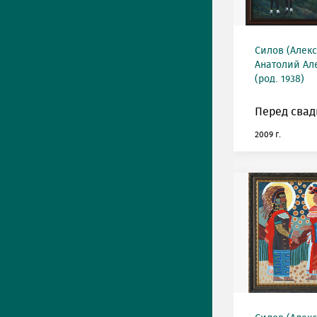
Силов (Алек
Анатолий Ал
(род. 1938)
Перед свад
2009 г.