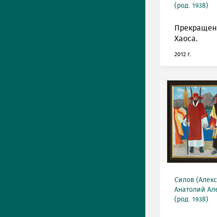
(род. 1938)
Прекращен
Хаоса.
2012 г.
Силов (Алек
Анатолий Ал
(род. 1938)