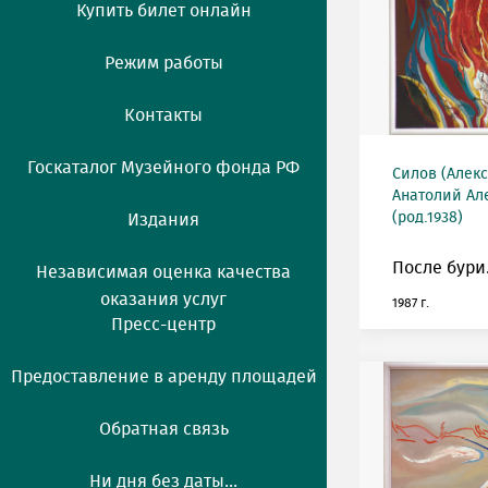
Купить билет онлайн
Режим работы
Контакты
Госкаталог Музейного фонда РФ
Силов (Алек
Анатолий Ал
(род.1938)
Издания
После бури
Независимая оценка качества
оказания услуг
1987 г.
Пресс-центр
Предоставление в аренду площадей
Обратная связь
Ни дня без даты...