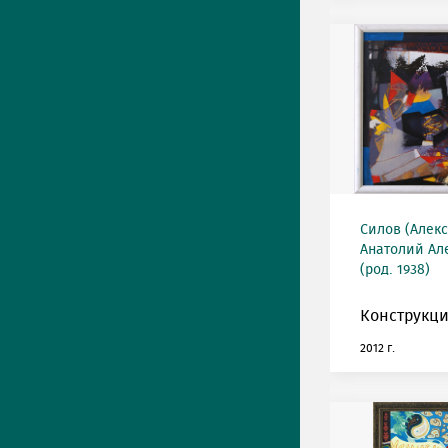
Силов (Алек
Анатолий Ал
(род. 1938)
Конструкци
2012 г.