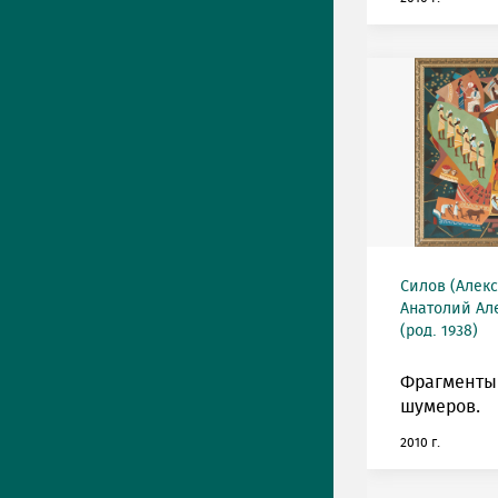
Силов (Алек
Анатолий Ал
(род. 1938)
Фрагменты
шумеров.
2010 г.