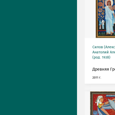
Силов (Алек
Анатолий Ал
(род. 1938)
Древняя Гр
2011 г.