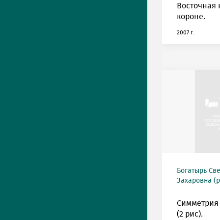
Восточная 
короне.
2007 г.
Богатырь Св
Захаровна (р
Симметрия
(2 рис).