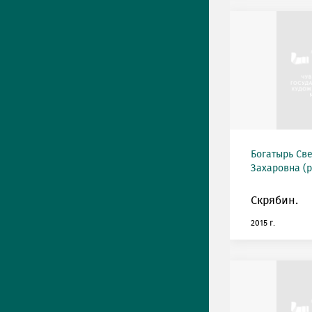
Богатырь Св
Захаровна (р
Скрябин.
2015 г.