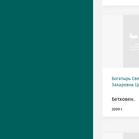
Богатырь Св
Захаровна (р
Бетховен.
2009 г.