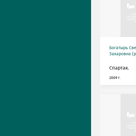
Богатырь Св
Захаровна (р
Спартак.
2009 г.