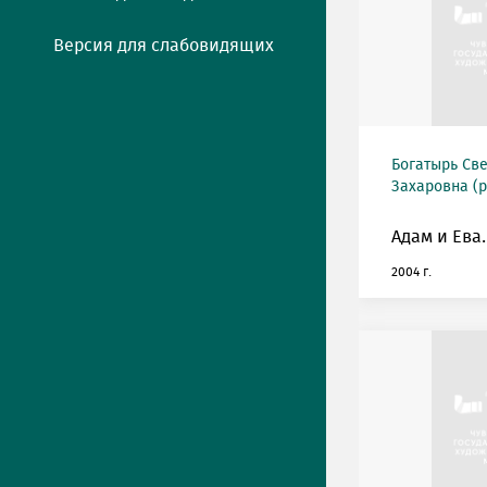
Версия для слабовидящих
Богатырь Св
Захаровна (р
Адам и Ева.
2004 г.