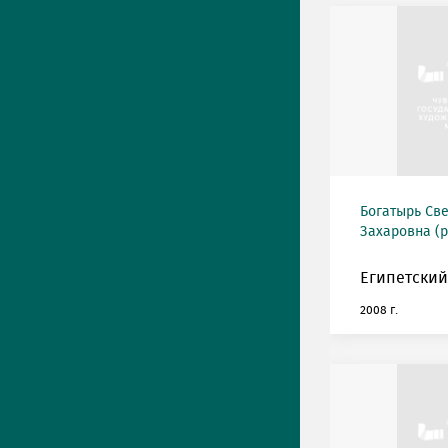
Богатырь Св
Захаровна (р
Египетский
2008 г.