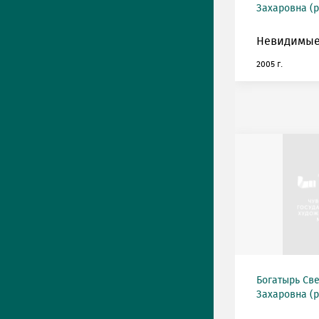
Захаровна (р
Невидимые
2005 г.
Богатырь Св
Захаровна (р