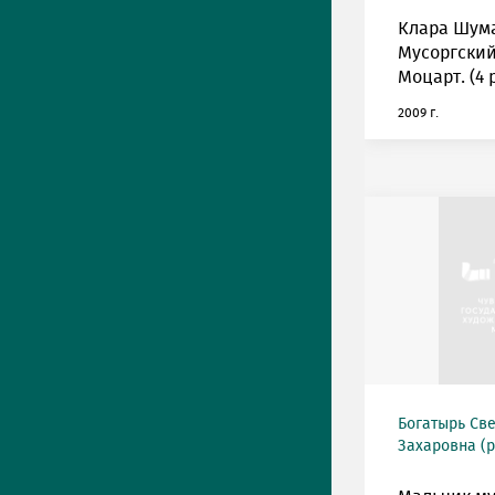
Клара Шум
Мусоргский
Моцарт. (4 
2009 г.
Богатырь Св
Захаровна (р