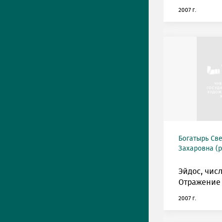
2007 г.
Богатырь Св
Захаровна (р
Эйдос, числ
Отражение ч
2007 г.