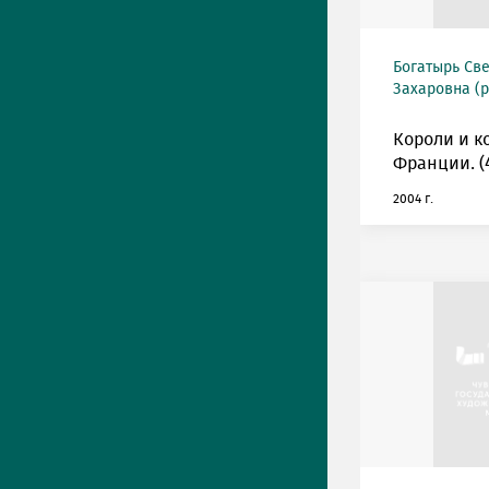
Богатырь Св
Захаровна (р
Короли и к
Франции. (4
2004 г.