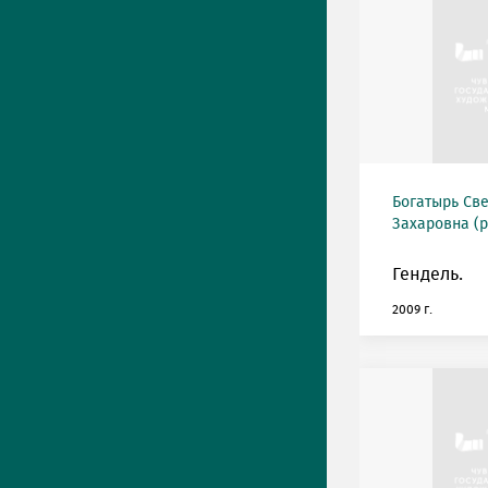
Богатырь Св
Захаровна (р
Гендель.
2009 г.