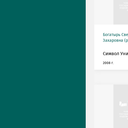
Богатырь Св
Захаровна (р
Символ Уни
2008 г.