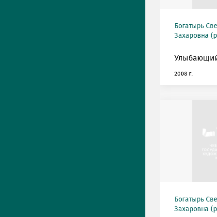
Богатырь Св
Захаровна (р
Улыбающий
2008 г.
Богатырь Св
Захаровна (р