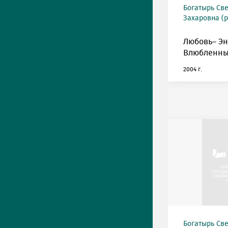
Богатырь Св
Захаровна (р
Любовь– Эн
Влюбленные.
2004 г.
Богатырь Св