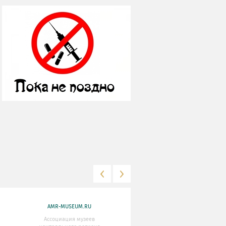
AMR-MUSEUM.RU
WWW.MKRF.RU
Ассоциация музеев
Министерство Культуры