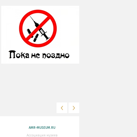
AMR-MUSEUM.RU
WWW.MKRF.RU
Ассоциация музеев
Министерство Культуры