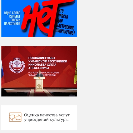
НИ ДНЯ БЕЗ ДАТЫ...
07 августа
Я встретил вас – и
всё былое...