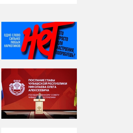
НИ ДНЯ БЕЗ ДАТЫ...
07 августа
Я встретил вас – и
всё былое...