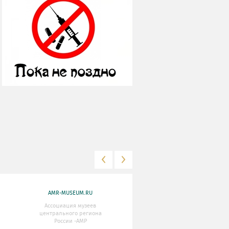
AMR-MUSEUM.RU
WWW.MKRF.RU
Ассоциация музеев
Министерство Культуры
центрального региона
Российской Федерации
России -АМР