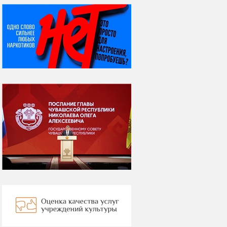
НИ ДНЯ БЕЗ ДАТЫ...
07 августа
Я встретил вас – и
всё былое...