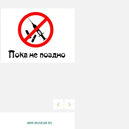
AMR-MUSEUM.RU
WWW.MKRF.RU