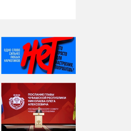
НИ ДНЯ БЕЗ ДАТЫ...
07 августа
Я встретил вас – и
всё былое...