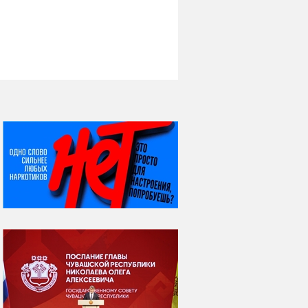
НИ ДНЯ БЕЗ ДАТЫ...
07 августа
Я встретил вас – и
всё былое...