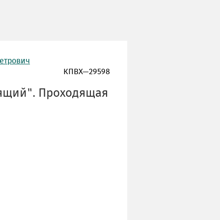
Петрович
КПВХ—29598
дящий". Проходящая