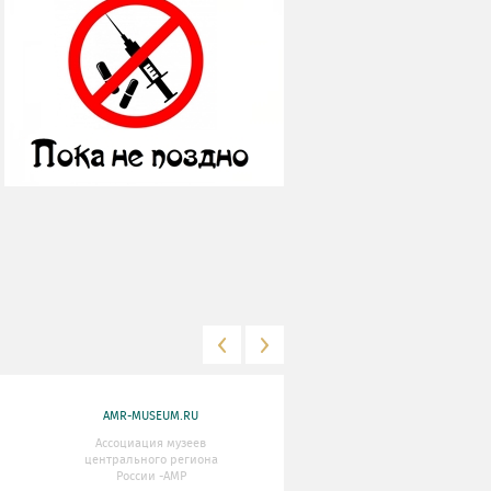
AMR-MUSEUM.RU
WWW.MKRF.RU
Ассоциация музеев
Министерство Культуры
центрального региона
Российской Федерации
России -АМР