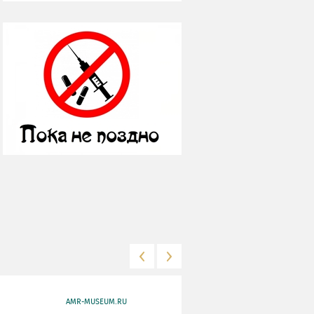
AMR-MUSEUM.RU
WWW.MKRF.RU