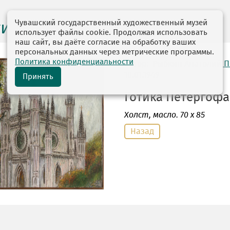
Чувашский государственный художественный музей
ги выставок
использует файлы cookie. Продолжая использовать
наш сайт, вы даёте согласие на обработку ваших
персональных данных через метрические программы.
Политика конфиденциальности
автор: Рыбкин Анатолий 
10.01.1949
Принять
Готика Петергофа.
Холст
, масло. 70 х 85
Назад