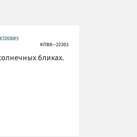
Петрович
КПВХ—22303
солнечных бликах.