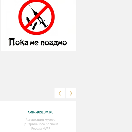
AMR-MUSEUM.RU
WWW.MKRF.RU
Ассоциация музеев
Министерство Культуры
центрального региона
Российской Федерации
России -АМР