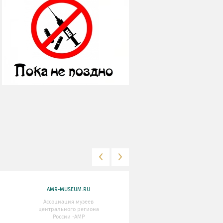
AMR-MUSEUM.RU
WWW.MKRF.RU
Ассоциация музеев
Министерство Культуры
центрального региона
Российской Федерации
России -АМР