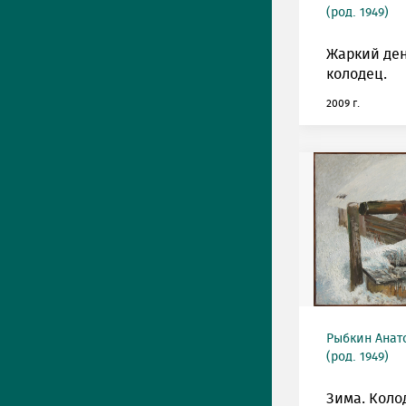
(род. 1949)
Жаркий ден
колодец.
2009 г.
Рыбкин Анат
(род. 1949)
Зима. Коло