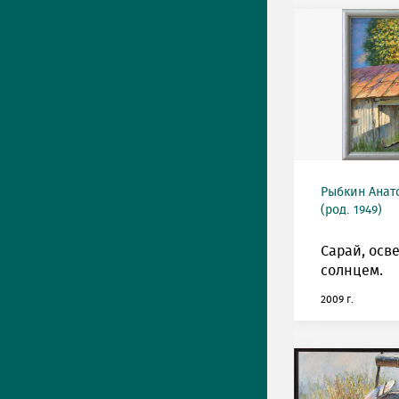
Рыбкин Анат
(род. 1949)
Сарай, ос
солнцем.
2009 г.