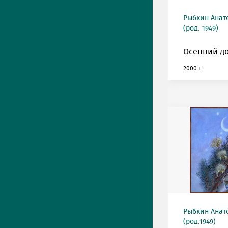
Рыбкин Анат
(род. 1949)
Осенний до
2000 г.
Рыбкин Анат
(род.1949)