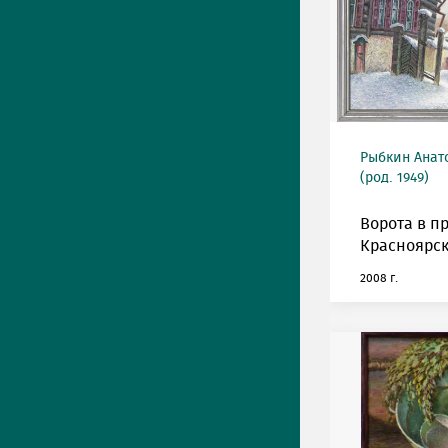
Рыбкин Анат
(род. 1949)
Ворота в п
Красноярск
2008 г.