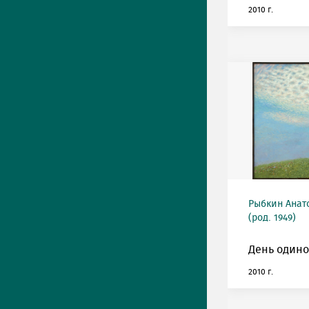
2010 г.
Рыбкин Анат
(род. 1949)
День одино
2010 г.