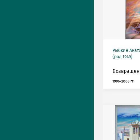
Рыбкин Анат
(род.1949)
Возвращен
1996-2006 гг.