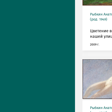
Рыбкин Анат
(род. 1949)
Цветение в
нашей улиц
2009 г.
Рыбкин Анат