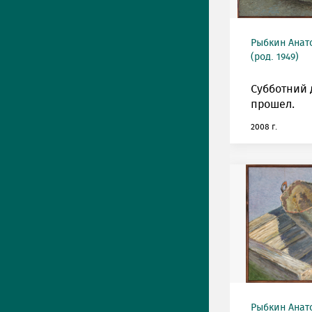
Рыбкин Анат
(род. 1949)
Субботний 
прошел.
2008 г.
Рыбкин Анат