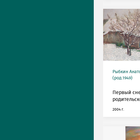
Рыбкин Анат
(род.1949)
Первый сне
родительск
2004 г.