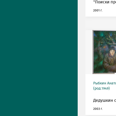
"Поиски пр
2001 г.
Рыбкин Анат
(род.1949)
Дедушкин с
2003 г.