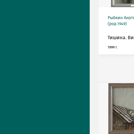
Рыбкин Анат
(род.1949)
Тишина. Ви
1999 г.