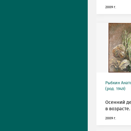
2009 г.
Рыбкин Анат
(род. 1949)
Осенний де
в возрасте.
2009 г.