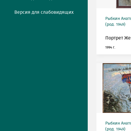
Версия для слабовидящих
Рыбкин Анат
(род. 1949)
Портрет Же
1994 г.
Рыбкин Анат
(род. 1949)