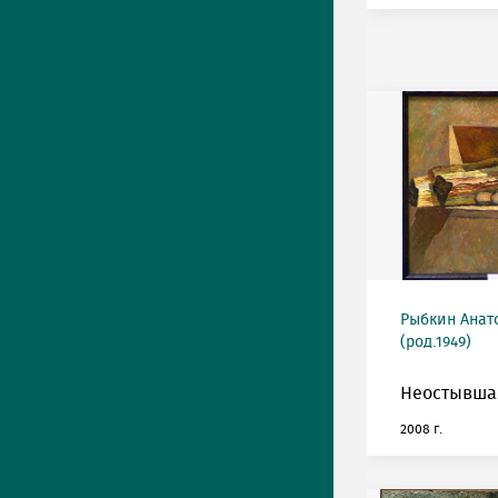
Рыбкин Анат
(род.1949)
Неостывшая
2008 г.