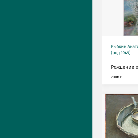
Рыбкин Анат
(род.1949)
Рождение о
2008 г.