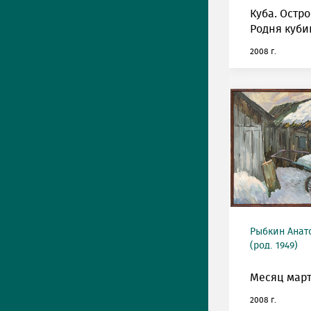
Куба. Остро
Родня куби
2008 г.
Рыбкин Анат
(род. 1949)
Месяц март
2008 г.