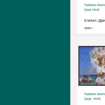
Рыбкин Анат
(род.1949)
Египет. Др
2008 г.
Рыбкин Анат
(род. 1949)