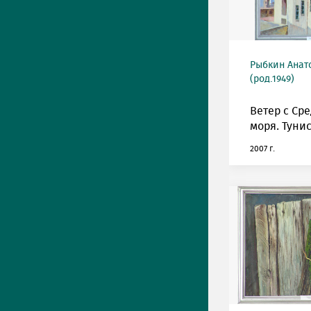
Рыбкин Анат
(род.1949)
Ветер с Ср
моря. Тунис
2007 г.