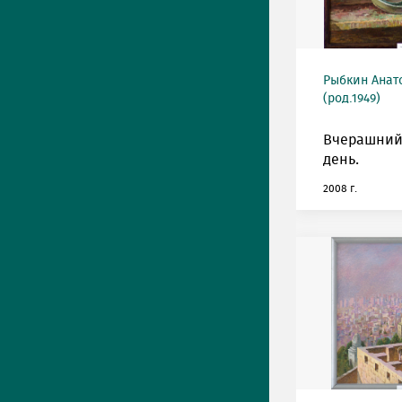
Рыбкин Анат
(род.1949)
Вчерашний
день.
2008 г.