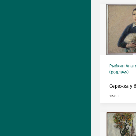
Рыбкин Анат
(род.1949)
Сережка у 
1998 г.