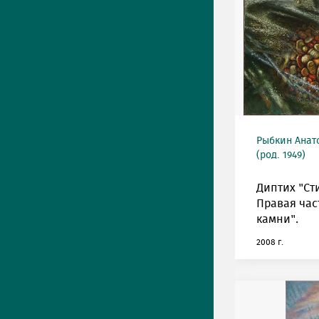
Рыбкин Анат
(род. 1949)
Диптих "Ст
Правая час
камни".
2008 г.