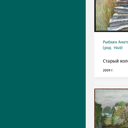
Рыбкин Анат
(род. 1949)
Старый кол
2009 г.