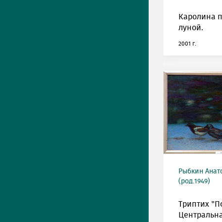
Каролина п
луной.
2001 г.
Рыбкин Анат
(род.1949)
Триптих "П
Центральна