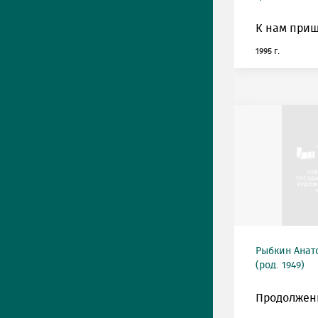
К нам приш
1995 г.
Рыбкин Анат
(род. 1949)
Продолжен