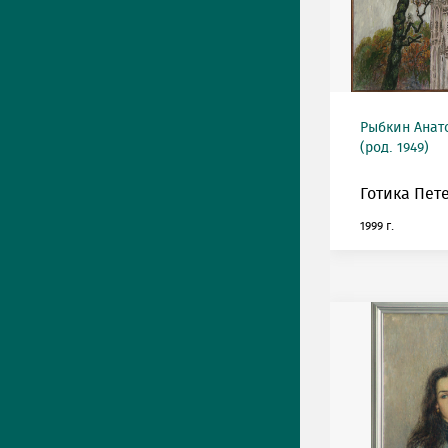
Рыбкин Анат
(род. 1949)
Готика Пет
1999 г.