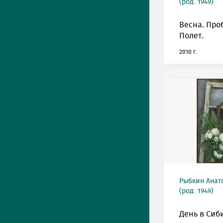
(род. 1949)
Весна. Про
Полет.
2010 г.
Рыбкин Анат
(род. 1949)
День в Сиб