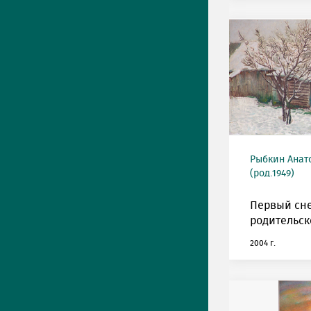
Рыбкин Анат
(род.1949)
Первый сне
родительск
2004 г.