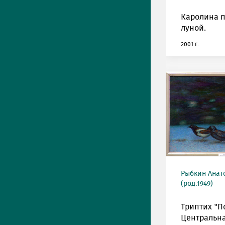
Каролина п
луной.
2001 г.
Рыбкин Анат
(род.1949)
Триптих "П
Центральна