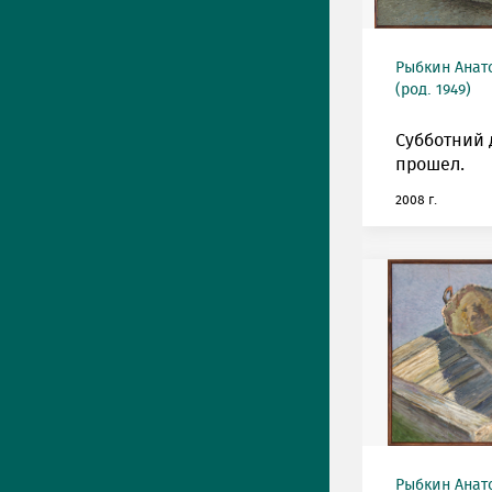
Рыбкин Анат
(род. 1949)
Субботний 
прошел.
2008 г.
Рыбкин Анат