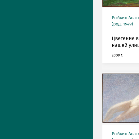
Рыбкин Анат
(род. 1949)
Цветение в
нашей улиц
2009 г.
Рыбкин Анат