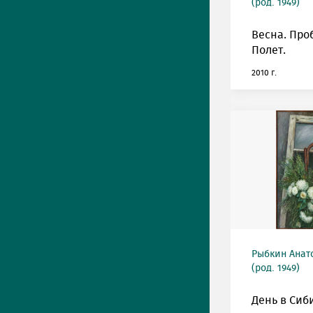
(род. 1949)
Весна. Про
Полет.
2010 г.
Рыбкин Анат
(род. 1949)
День в Сиб