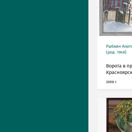
Рыбкин Анат
(род. 1949)
Ворота в п
Красноярск
2008 г.