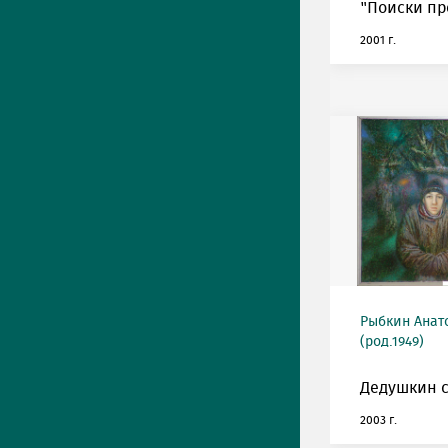
"Поиски пр
2001 г.
Рыбкин Анат
(род.1949)
Дедушкин с
2003 г.