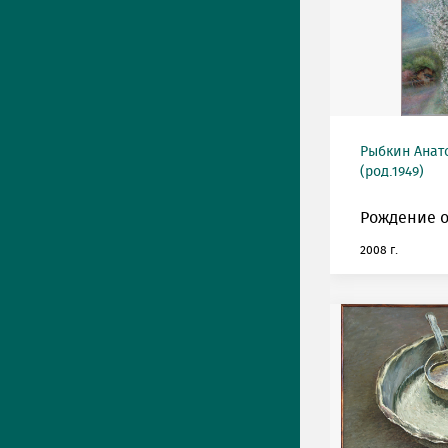
Рыбкин Анат
(род.1949)
Рождение о
2008 г.