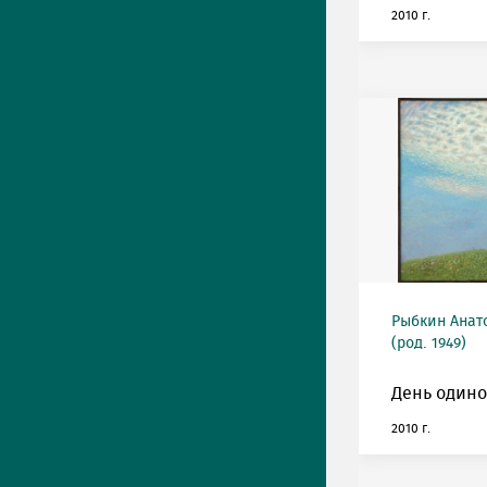
2010 г.
Рыбкин Анат
(род. 1949)
День одино
2010 г.