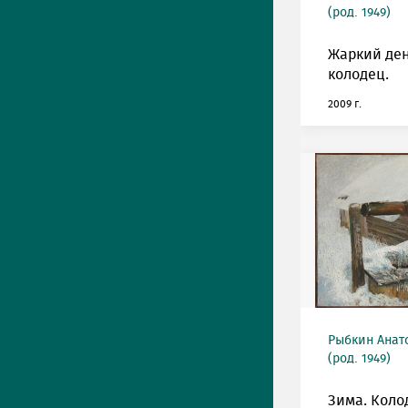
(род. 1949)
Жаркий ден
колодец.
2009 г.
Рыбкин Анат
(род. 1949)
Зима. Коло