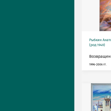
Рыбкин Анат
(род.1949)
Возвращен
1996-2006 гг.