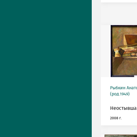
Рыбкин Анат
(род.1949)
Неостывшая
2008 г.