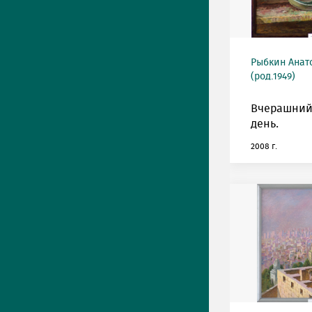
Рыбкин Анат
(род.1949)
Вчерашний
день.
2008 г.