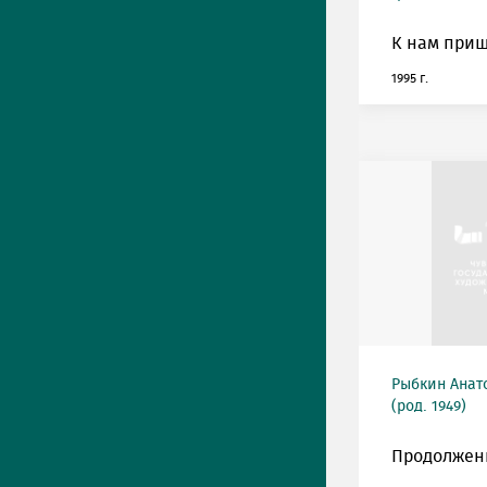
К нам приш
1995 г.
Рыбкин Анат
(род. 1949)
Продолжен