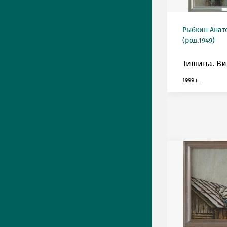
Рыбкин Анат
(род.1949)
Тишина. Ви
1999 г.