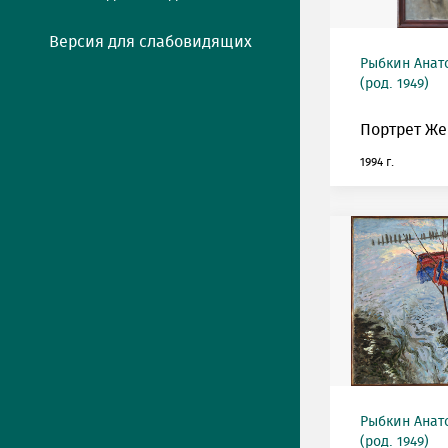
Версия для слабовидящих
Рыбкин Анат
(род. 1949)
Портрет Же
1994 г.
Рыбкин Анат
(род. 1949)