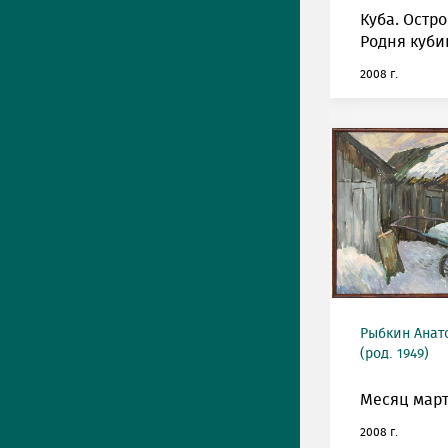
Куба. Остро
Родня куби
2008 г.
Рыбкин Анат
(род. 1949)
Месяц март
2008 г.