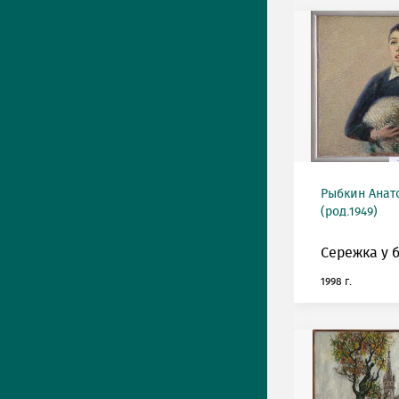
Рыбкин Анат
(род.1949)
Сережка у 
1998 г.