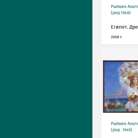
Рыбкин Анат
(род.1949)
Египет. Др
2008 г.
Рыбкин Анат
(род. 1949)