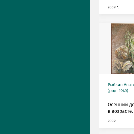
2009 г.
Рыбкин Анат
(род. 1949)
Осенний де
в возрасте.
2009 г.