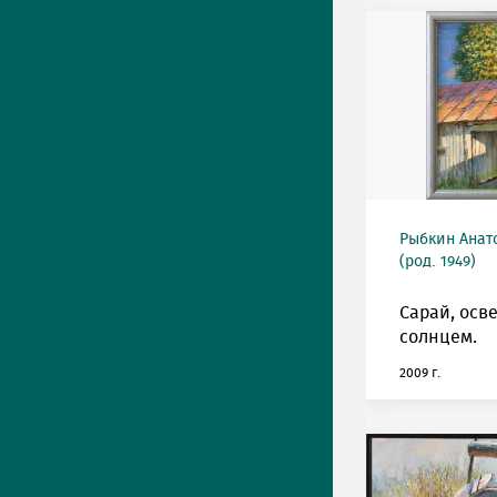
Рыбкин Анат
(род. 1949)
Сарай, ос
солнцем.
2009 г.