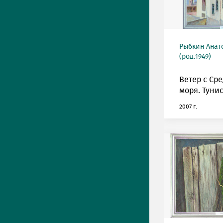
Рыбкин Анат
(род.1949)
Ветер с Ср
моря. Тунис
2007 г.