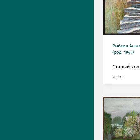
Рыбкин Анат
(род. 1949)
Старый кол
2009 г.