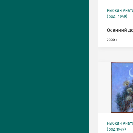
Рыбкин Анат
(род. 1949)
Осенний до
2000 г.
Рыбкин Анат
(род.1949)