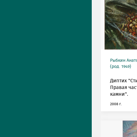
Рыбкин Анат
(род. 1949)
Диптих "Ст
Правая час
камни".
2008 г.