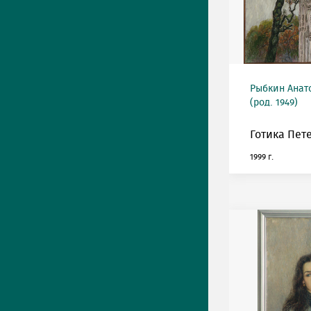
Рыбкин Анат
(род. 1949)
Готика Пет
1999 г.