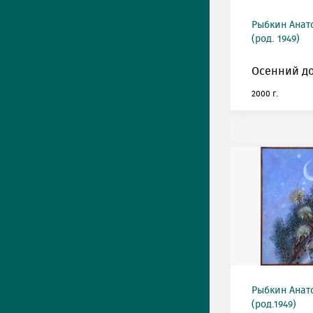
Рыбкин Анат
(род. 1949)
Осенний до
2000 г.
Рыбкин Анат
(род.1949)