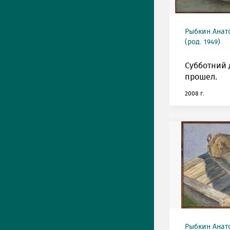
Рыбкин Анат
(род. 1949)
Субботний 
прошел.
2008 г.
Рыбкин Анат