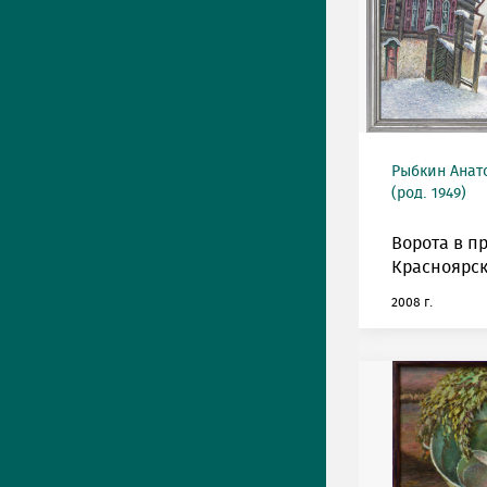
Рыбкин Анат
(род. 1949)
Ворота в п
Красноярск
2008 г.