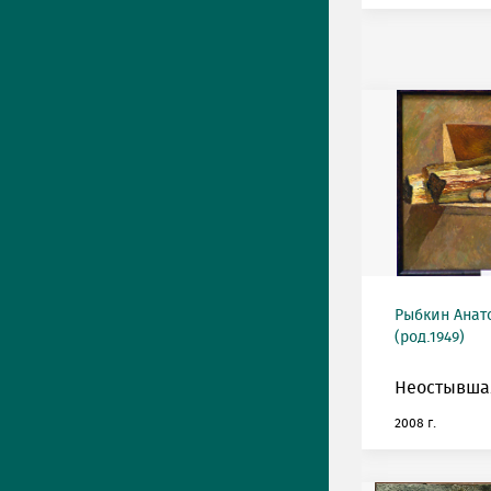
Рыбкин Анат
(род.1949)
Неостывшая
2008 г.