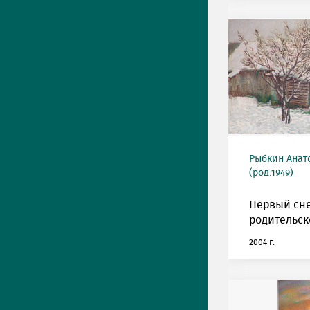
Рыбкин Анат
(род.1949)
Первый сне
родительск
2004 г.