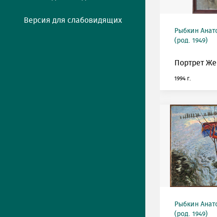
Версия для слабовидящих
Рыбкин Анат
(род. 1949)
Портрет Же
1994 г.
Рыбкин Анат
(род. 1949)