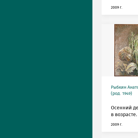
2009 г.
Рыбкин Анат
(род. 1949)
Осенний де
в возрасте.
2009 г.