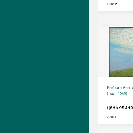
2010 г.
Рыбкин Анат
(род. 1949)
День одино
2010 г.