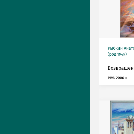
Рыбкин Анат
(род.1949)
Возвращен
1996-2006 гг.