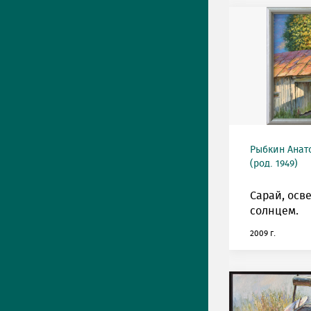
Рыбкин Анат
(род. 1949)
Сарай, ос
солнцем.
2009 г.