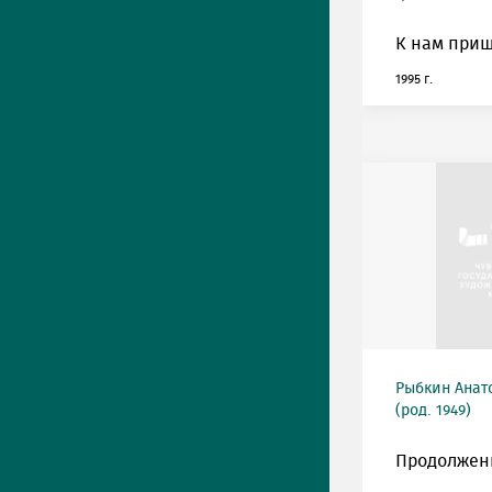
К нам приш
1995 г.
Рыбкин Анат
(род. 1949)
Продолжен