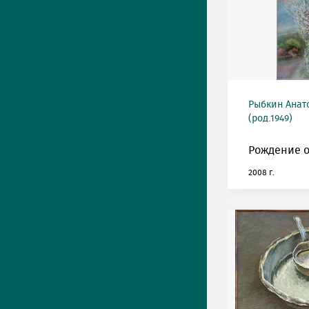
Рыбкин Анат
(род.1949)
Рождение о
2008 г.