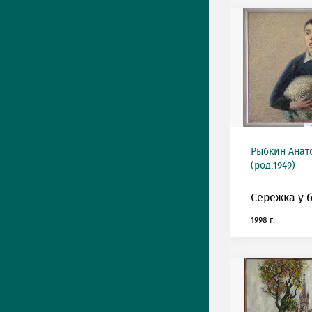
Рыбкин Анат
(род.1949)
Сережка у 
1998 г.