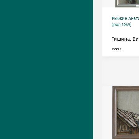
Рыбкин Анат
(род.1949)
Тишина. Ви
1999 г.