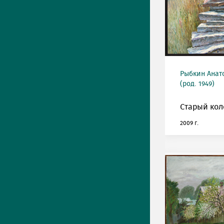
Рыбкин Анат
(род. 1949)
Старый кол
2009 г.