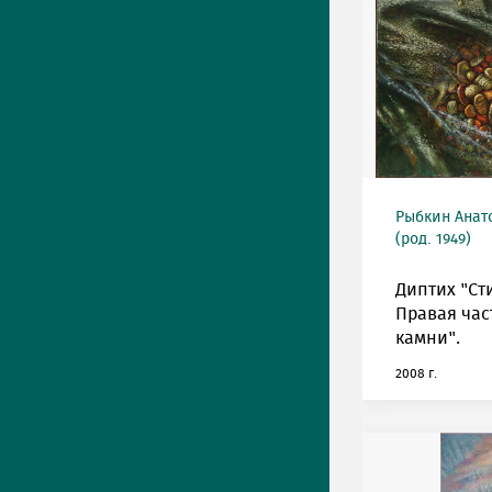
Рыбкин Анат
(род. 1949)
Диптих "Ст
Правая час
камни".
2008 г.