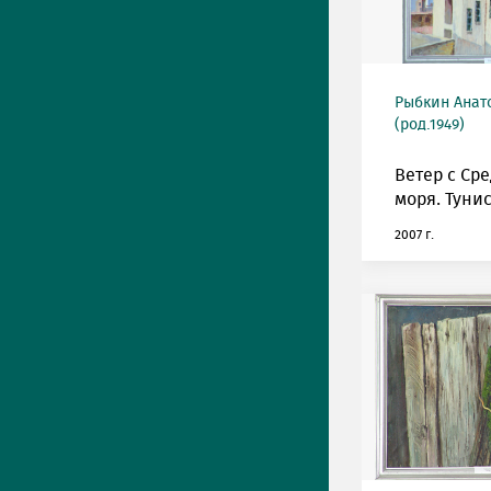
Рыбкин Анат
(род.1949)
Ветер с Ср
моря. Тунис
2007 г.