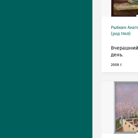
Рыбкин Анат
(род.1949)
Вчерашний
день.
2008 г.