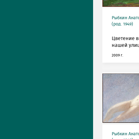
Рыбкин Анат
(род. 1949)
Цветение в
нашей улиц
2009 г.
Рыбкин Анат