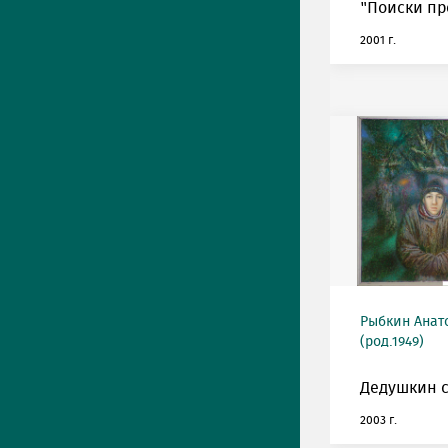
"Поиски пр
2001 г.
Рыбкин Анат
(род.1949)
Дедушкин с
2003 г.