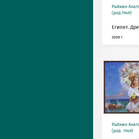
Рыбкин Анат
(род.1949)
Египет. Др
2008 г.
Рыбкин Анат
(род. 1949)