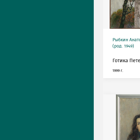
Рыбкин Анат
(род. 1949)
Готика Пет
1999 г.