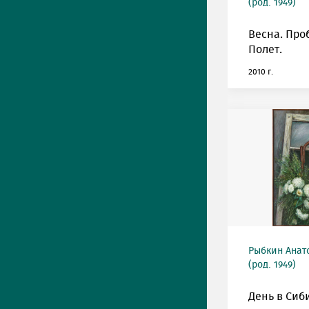
(род. 1949)
Весна. Про
Полет.
2010 г.
Рыбкин Анат
(род. 1949)
День в Сиб