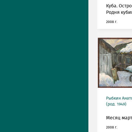
Куба. Остро
Родня куби
2008 г.
Рыбкин Анат
(род. 1949)
Месяц март
2008 г.