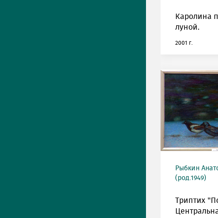
Каролина п
луной.
2001 г.
Рыбкин Анат
(род.1949)
Триптих "П
Центральна