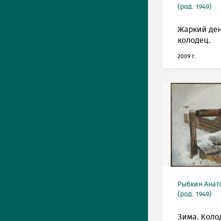
(род. 1949)
Жаркий ден
колодец.
2009 г.
Рыбкин Анат
(род. 1949)
Зима. Коло