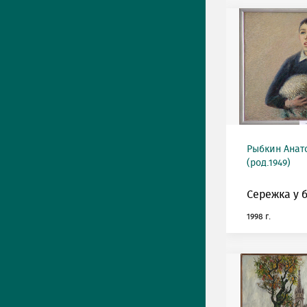
Рыбкин Анат
(род.1949)
Сережка у 
1998 г.