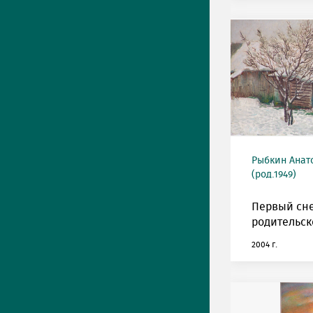
Рыбкин Анат
(род.1949)
Первый сне
родительск
2004 г.