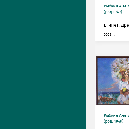
Рыбкин Анат
(род.1949)
Египет. Др
2008 г.
Рыбкин Анат
(род. 1949)