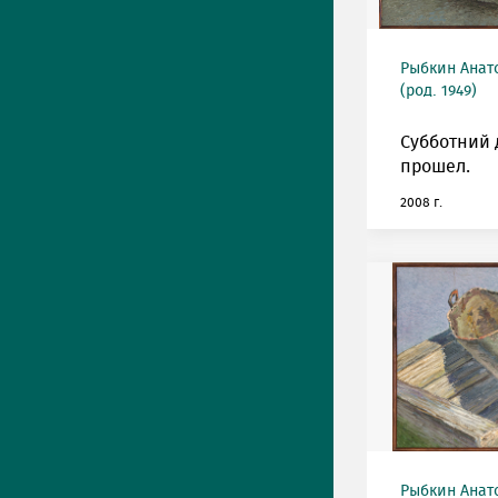
Рыбкин Анат
(род. 1949)
Субботний 
прошел.
2008 г.
Рыбкин Анат