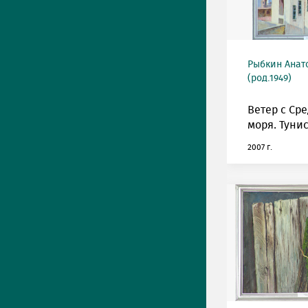
Рыбкин Анат
(род.1949)
Ветер с Ср
моря. Тунис
2007 г.