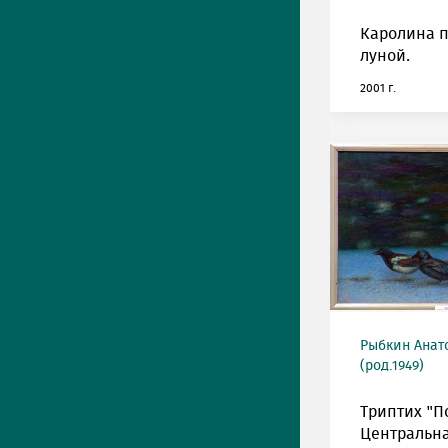
Каролина п
луной.
2001 г.
Рыбкин Анат
(род.1949)
Триптих "П
Центральна