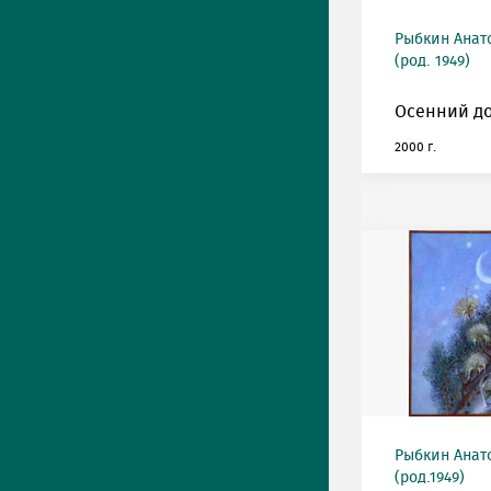
Рыбкин Анат
(род. 1949)
Осенний до
2000 г.
Рыбкин Анат
(род.1949)