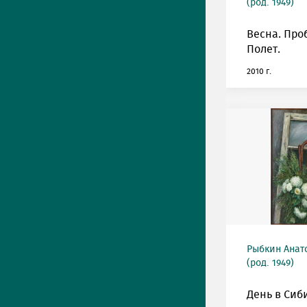
(род. 1949)
Весна. Про
Полет.
2010 г.
Рыбкин Анат
(род. 1949)
День в Сиб