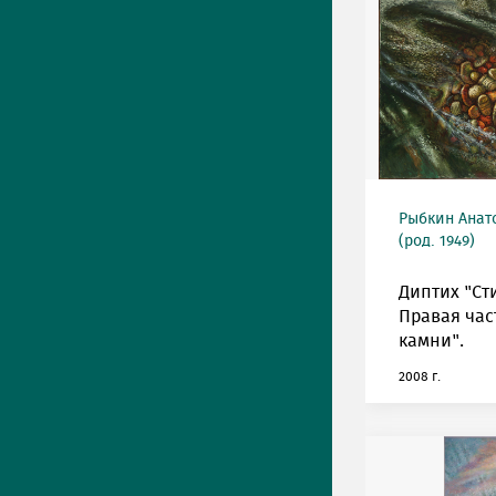
Рыбкин Анат
(род. 1949)
Диптих "Ст
Правая час
камни".
2008 г.