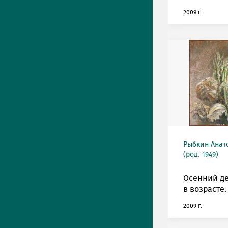
2009 г.
Рыбкин Анат
(род. 1949)
Осенний де
в возрасте.
2009 г.