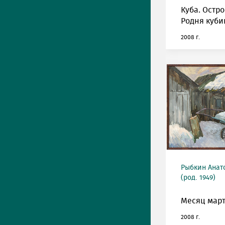
Куба. Остро
Родня куби
2008 г.
Рыбкин Анат
(род. 1949)
Месяц март
2008 г.