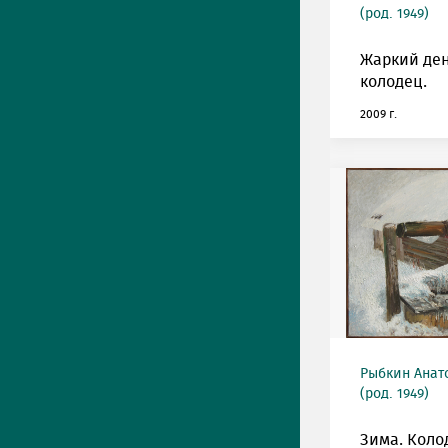
(род. 1949)
Жаркий ден
колодец.
2009 г.
Рыбкин Анат
(род. 1949)
Зима. Коло