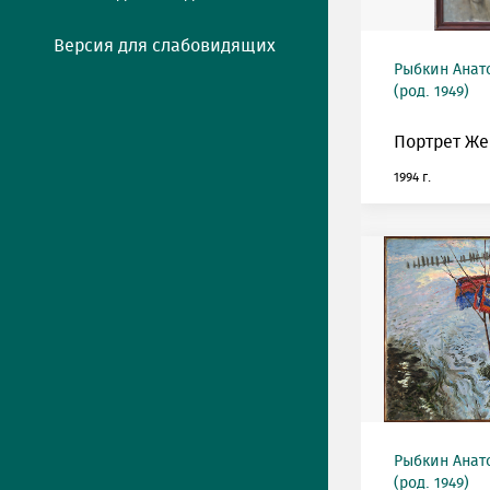
Версия для слабовидящих
Рыбкин Анат
(род. 1949)
Портрет Же
1994 г.
Рыбкин Анат
(род. 1949)