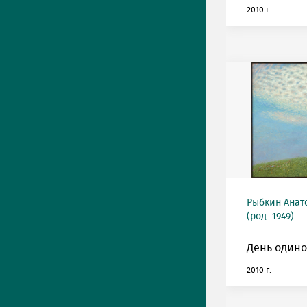
2010 г.
Рыбкин Анат
(род. 1949)
День одино
2010 г.