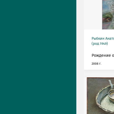
Рыбкин Анат
(род.1949)
Рождение о
2008 г.