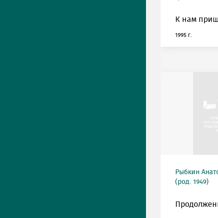
К нам приш
1995 г.
Рыбкин Анат
(род. 1949)
Продолжен