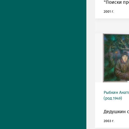
"Поиски пр
2001 г.
Рыбкин Анат
(род.1949)
Дедушкин с
2003 г.