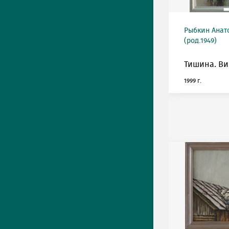
Рыбкин Анат
(род.1949)
Тишина. Ви
1999 г.