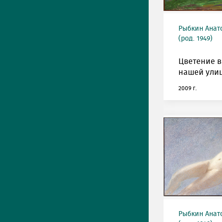
Рыбкин Анат
(род. 1949)
Цветение в
нашей улиц
2009 г.
Рыбкин Анат