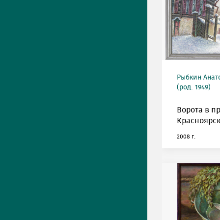
Рыбкин Анат
(род. 1949)
Ворота в п
Красноярск
2008 г.