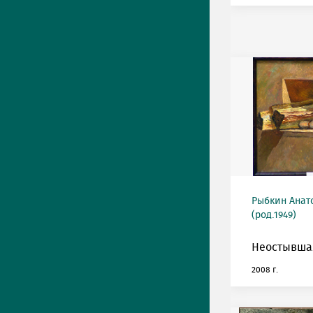
Рыбкин Анат
(род.1949)
Неостывшая
2008 г.