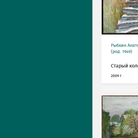
Рыбкин Анат
(род. 1949)
Старый кол
2009 г.