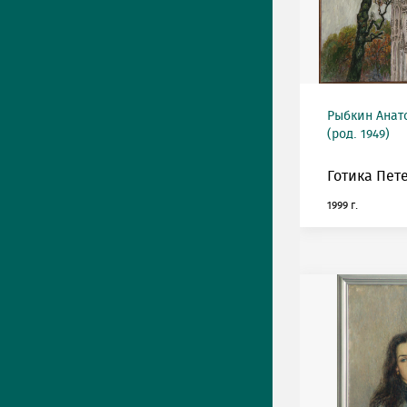
Рыбкин Анат
(род. 1949)
Готика Пет
1999 г.