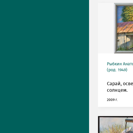
Рыбкин Анат
(род. 1949)
Сарай, ос
солнцем.
2009 г.