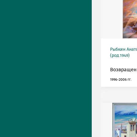
Рыбкин Анат
(род.1949)
Возвращен
1996-2006 гг.