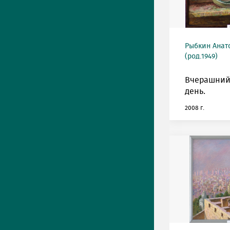
Рыбкин Анат
(род.1949)
Вчерашний
день.
2008 г.