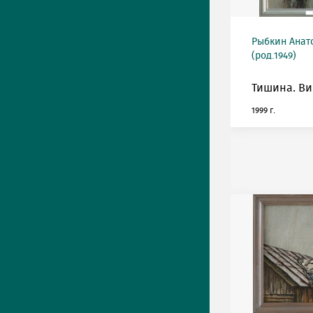
Рыбкин Анат
(род.1949)
Тишина. Ви
1999 г.