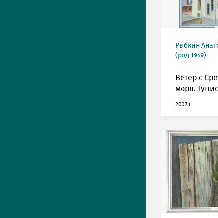
Рыбкин Анат
(род.1949)
Ветер с Ср
моря. Тунис
2007 г.