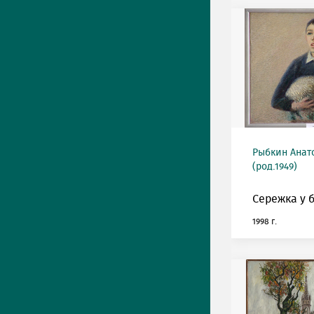
Рыбкин Анат
(род.1949)
Сережка у 
1998 г.