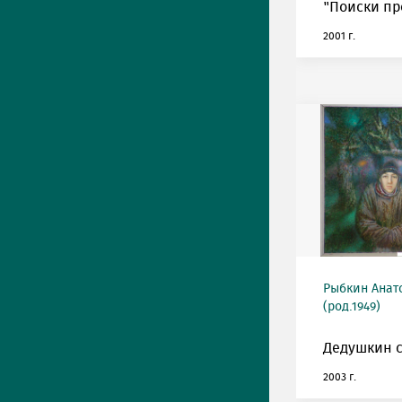
"Поиски пр
2001 г.
Рыбкин Анат
(род.1949)
Дедушкин с
2003 г.