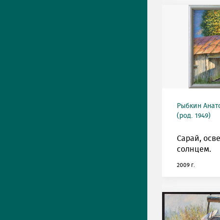
Рыбкин Анат
(род. 1949)
Сарай, ос
солнцем.
2009 г.