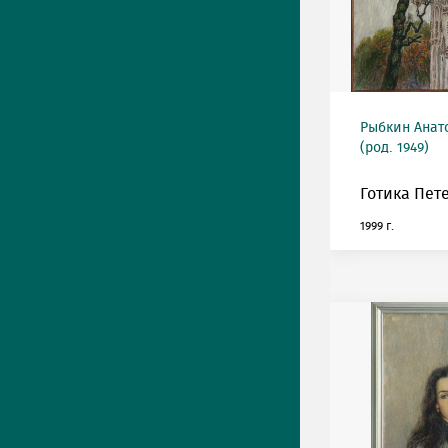
Рыбкин Анат
(род. 1949)
Готика Пет
1999 г.