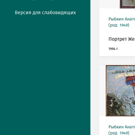
Версия для слабовидящих
Рыбкин Анат
(род. 1949)
Портрет Же
1994 г.
Рыбкин Анат
(род. 1949)