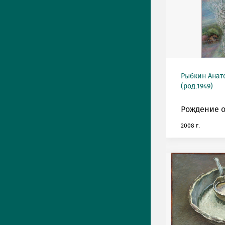
Рыбкин Анат
(род.1949)
Рождение о
2008 г.