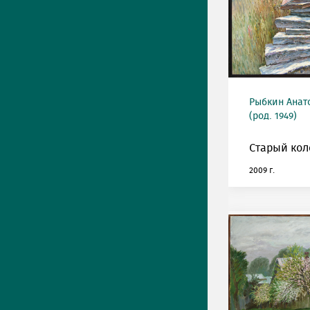
Рыбкин Анат
(род. 1949)
Старый кол
2009 г.