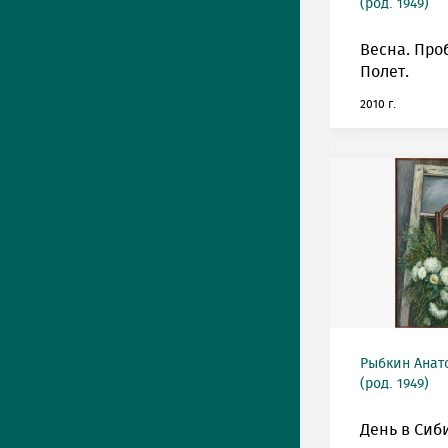
(род. 1949)
Весна. Про
Полет.
2010 г.
Рыбкин Анат
(род. 1949)
День в Сиб