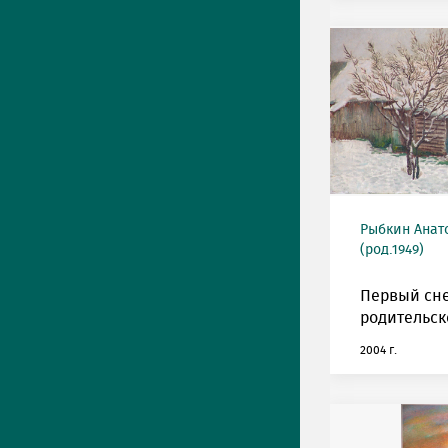
Рыбкин Анат
(род.1949)
Первый сне
родительск
2004 г.