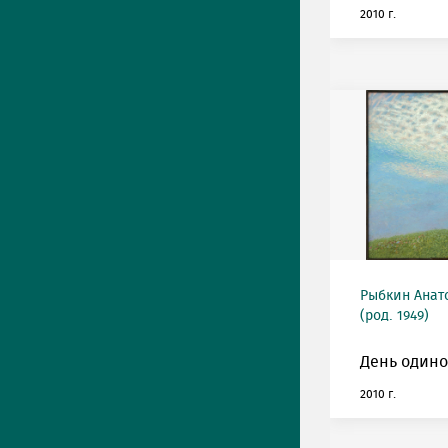
2010 г.
Рыбкин Анат
(род. 1949)
День одино
2010 г.