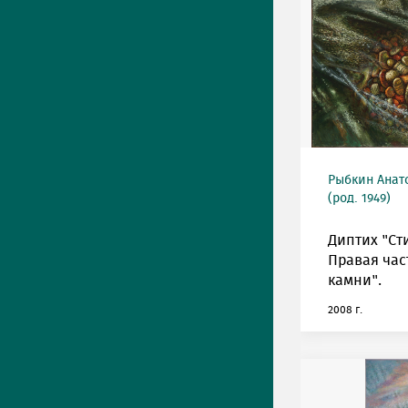
Рыбкин Анат
(род. 1949)
Диптих "Ст
Правая час
камни".
2008 г.