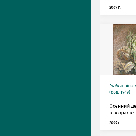
2009 г.
Рыбкин Анат
(род. 1949)
Осенний де
в возрасте.
2009 г.