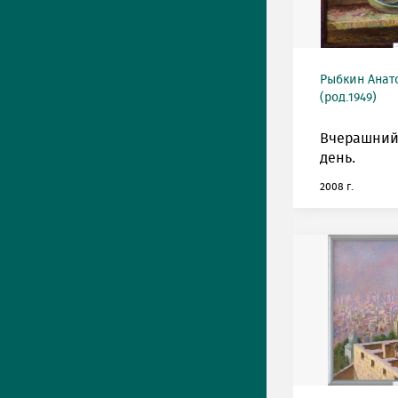
Рыбкин Анат
(род.1949)
Вчерашний
день.
2008 г.