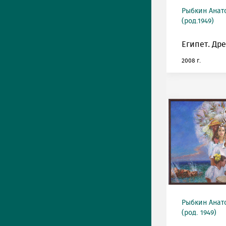
Рыбкин Анат
(род.1949)
Египет. Др
2008 г.
Рыбкин Анат
(род. 1949)