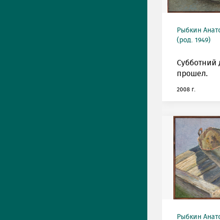
Рыбкин Анат
(род. 1949)
Субботний 
прошел.
2008 г.
Рыбкин Анат