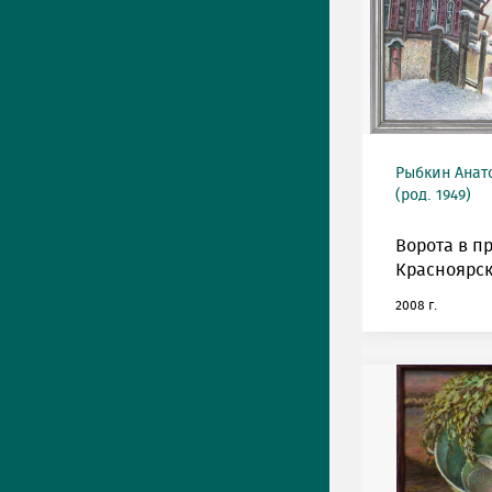
Рыбкин Анат
(род. 1949)
Ворота в п
Красноярск
2008 г.