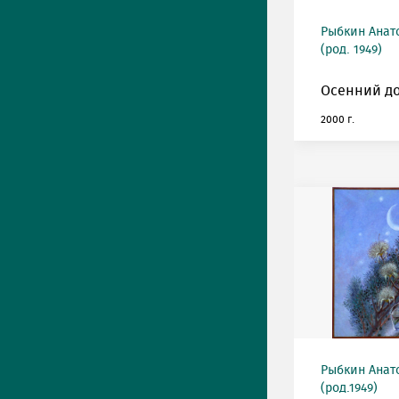
Рыбкин Анат
(род. 1949)
Осенний до
2000 г.
Рыбкин Анат
(род.1949)