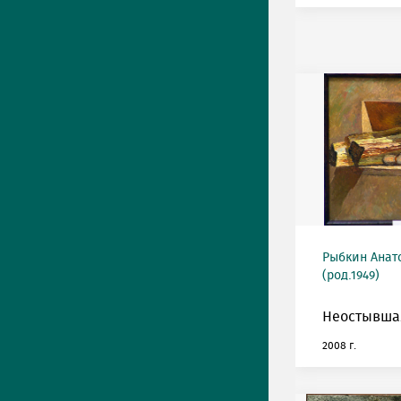
Рыбкин Анат
(род.1949)
Неостывшая
2008 г.