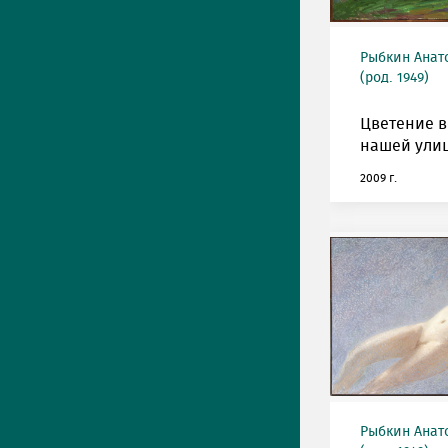
Рыбкин Анат
(род. 1949)
Цветение в
нашей улиц
2009 г.
Рыбкин Анат