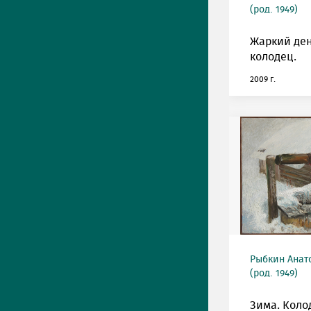
(род. 1949)
Жаркий ден
колодец.
2009 г.
Рыбкин Анат
(род. 1949)
Зима. Коло