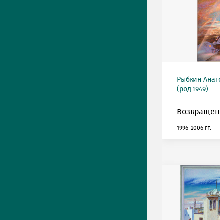
Рыбкин Анат
(род.1949)
Возвращен
1996-2006 гг.