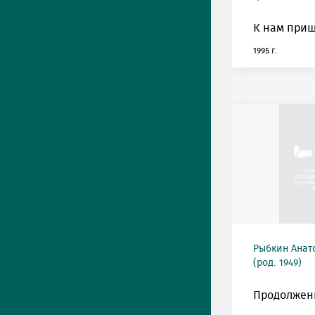
К нам приш
1995 г.
Рыбкин Анат
(род. 1949)
Продолжен