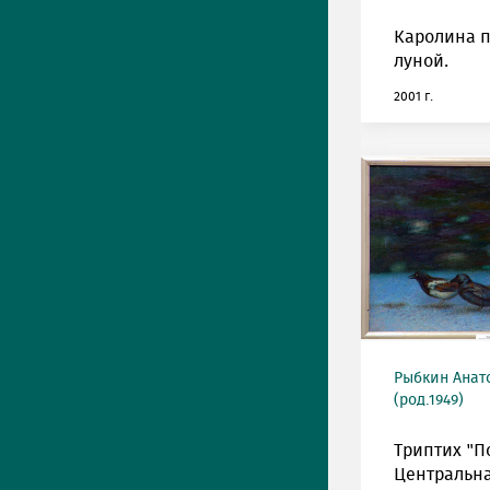
Каролина п
луной.
2001 г.
Рыбкин Анат
(род.1949)
Триптих "П
Центральна