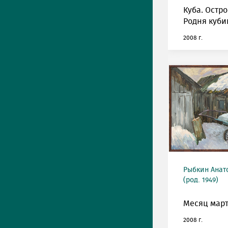
Куба. Остро
Родня куби
2008 г.
Рыбкин Анат
(род. 1949)
Месяц март
2008 г.