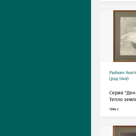
Рыбкин Анат
(род.1949)
Серия "Ден
Тепло земл
1994 г.