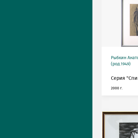
Рыбкин Анат
(род.1949)
Серия "Спин
2000 г.