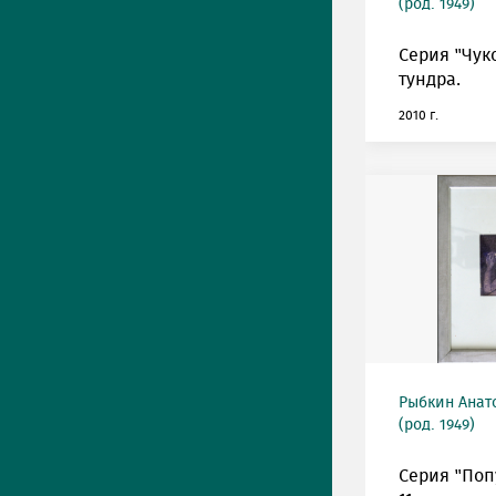
(род. 1949)
Серия "Чуко
тундра.
2010 г.
Рыбкин Анат
(род. 1949)
Серия "Поп