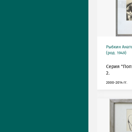
Рыбкин Анат
(род. 1949)
Серия "Поп
2.
2000-2014 гг.