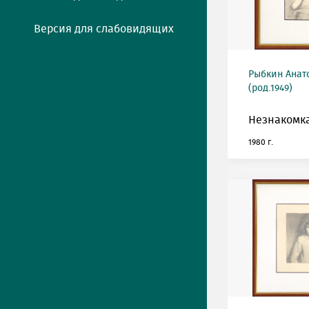
Версия для слабовидящих
Рыбкин Анат
(род.1949)
Незнакомка
1980 г.