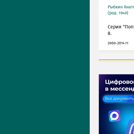
Рыбкин Анат
(род. 1949)
Серия "Поп
8.
2000-2014 гг.