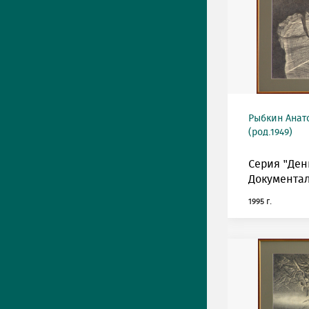
Рыбкин Анат
(род.1949)
Серия "Ден
Документал
1995 г.