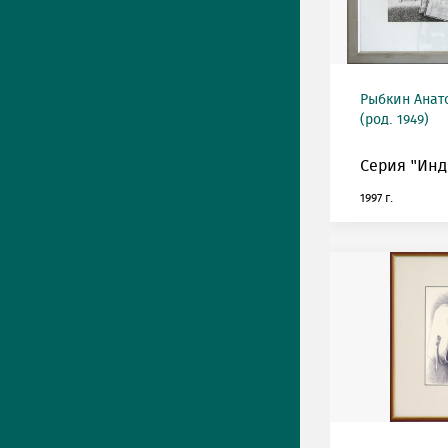
Рыбкин Анат
(род. 1949)
Серия "Инди
1997 г.