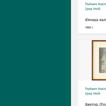
Рыбкин Анат
(род.1949)
Юноша-кал
1980 г.
Рыбкин Анат
(род.1949)
Виктор. (П