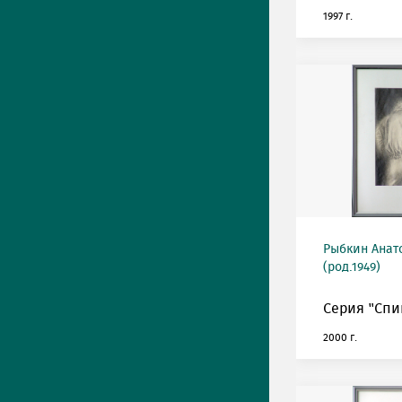
1997 г.
Рыбкин Анат
(род.1949)
Серия "Спин
2000 г.