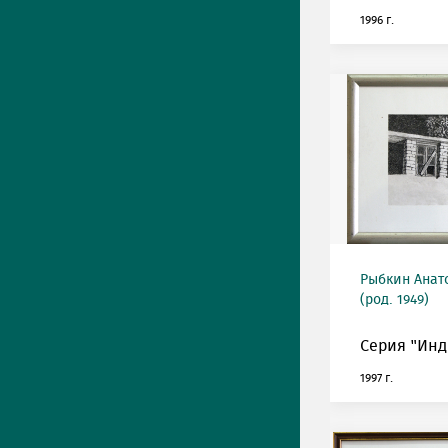
1996 г.
Рыбкин Анат
(род. 1949)
Серия "Инди
1997 г.