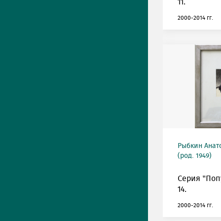
11.
2000-2014 гг.
Рыбкин Анат
(род. 1949)
Серия "Поп
14.
2000-2014 гг.