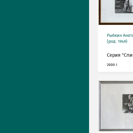
Рыбкин Анат
(род. 1949)
Серия "Спин
2000 г.