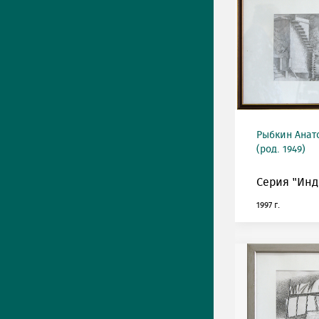
Рыбкин Анат
(род. 1949)
Серия "Инди
1997 г.