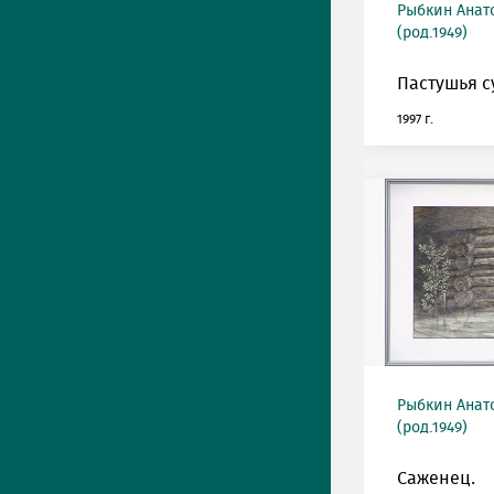
Рыбкин Анат
(род.1949)
Пастушья с
1997 г.
Рыбкин Анат
(род.1949)
Саженец.