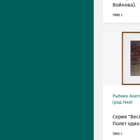
Войнова).
1990 г.
Рыбкин Анат
(род.1949)
Серия "Весн
Полет один
1993 г.