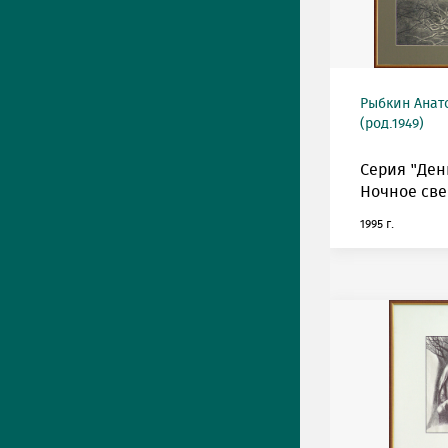
Рыбкин Анат
(род.1949)
Серия "Ден
Ночное све
1995 г.