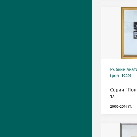
Рыбкин Анат
(род. 1949)
Серия "Поп
17.
2000-2014 гг.