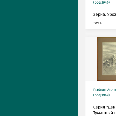
(род.1949)
Зерна. Уро
1996 г.
Рыбкин Анат
(род.1949)
Серия "Ден
Туманный в