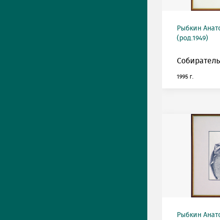
Рыбкин Анат
(род.1949)
Собиратель
1995 г.
Рыбкин Анат