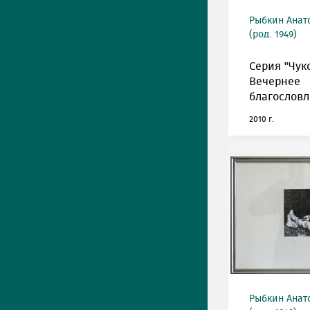
Рыбкин Анат
(род. 1949)
Серия "Чуко
Вечернее
благословл
2010 г.
Рыбкин Анат