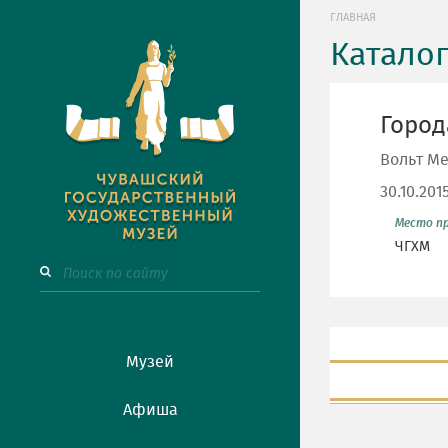
ГЛАВНАЯ
Катало
Город
Вольт М
30.10.201
Место п
ЧГХМ
Музей
Афиша