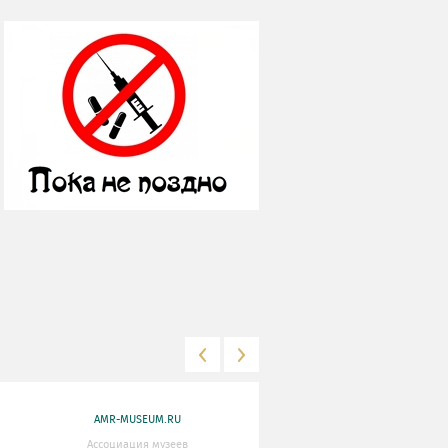
AMR-MUSEUM.RU
WWW.MKRF.RU
Ассоциация музеев
Министерство Культуры