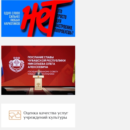
НИ ДНЯ БЕЗ ДАТЫ...
07 августа
Я встретил вас – и
всё былое...