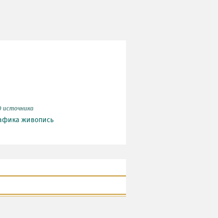
д источника
афика
живопись