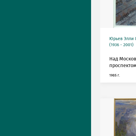
Юрьев Элли
(1936 - 2001)
Над Моско
проспектом
1985 г.