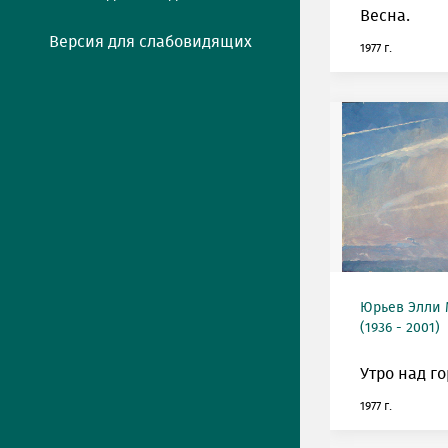
Весна.
Версия для слабовидящих
1977 г.
Юрьев Элли
(1936 - 2001)
Утро над г
1977 г.