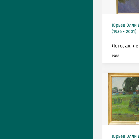
Юрьев Элли
(1936 - 2001)
Лето, ах, ле
1988 г.
Юрьев Элли