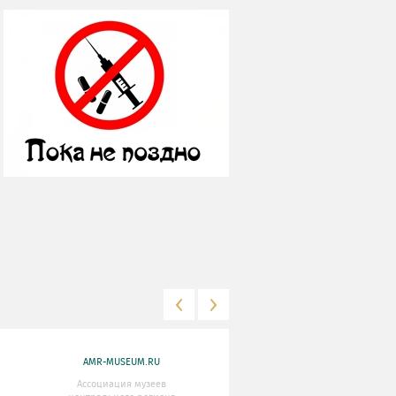
AMR-MUSEUM.RU
WWW.MKRF.RU
Ассоциация музеев
Министерство Культуры