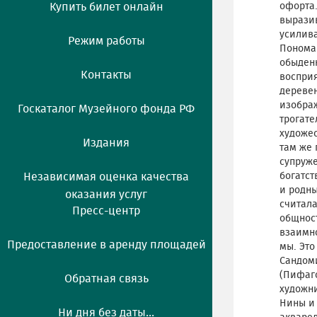
Купить билет онлайн
офорта.
вырази
усилива
Режим работы
Понома
обыденн
Контакты
восприя
дереве
изобра
Госкаталог Музейного фонда РФ
трогате
художес
Издания
там же 
супруже
Независимая оценка качества
богатст
и родны
оказания услуг
считал
Пресс-центр
общност
взаимно
Предоставление в аренду площадей
мы. Это
Сандом
(Пифаго
Обратная связь
художни
Нины и
Ни дня без даты...