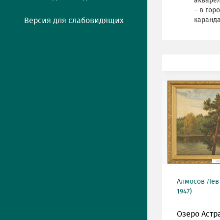
акварел
– в гор
Версия для слабовидящих
каранд
Алмосов Лев
1947)
Озеро Астр