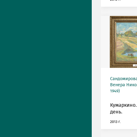
Сандомирова
Венера Нико
1949)
Кумаркино
день.
2013 г.