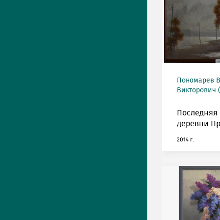
Пономарев 
Викторович (
Последняя 
деревни Пр
2014 г.