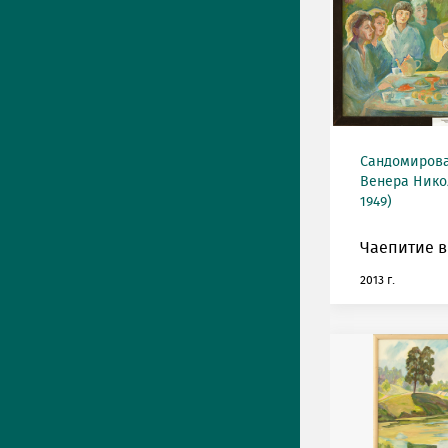
Сандомирова
Венера Нико
1949)
Чаепитие в
2013 г.