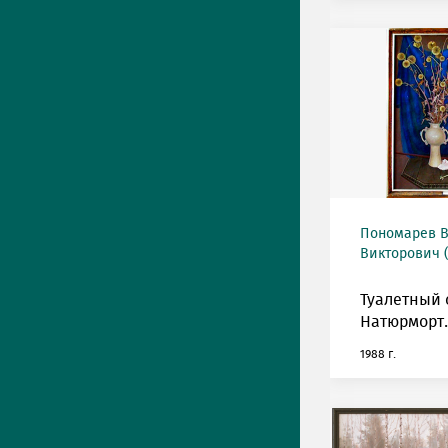
Пономарев 
Викторович (1
Туалетный 
Натюрморт.
1988 г.