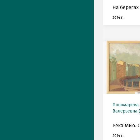
На берегах
2014 г.
Пономарева
Валерьевна (
Река Мью. С
2014 г.