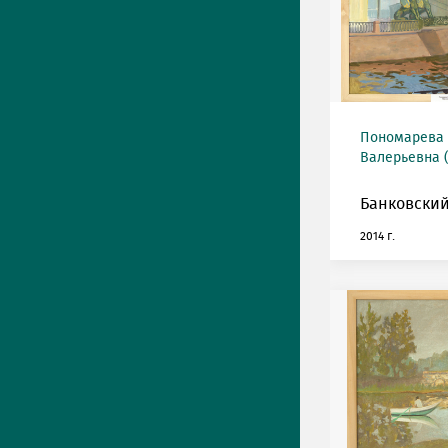
Пономарева
Валерьевна (
Банковский
2014 г.