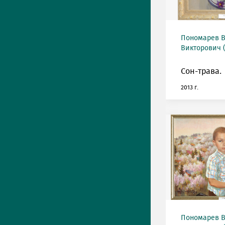
Пономарев 
Викторович (
Сон-трава.
2013 г.
Пономарев 