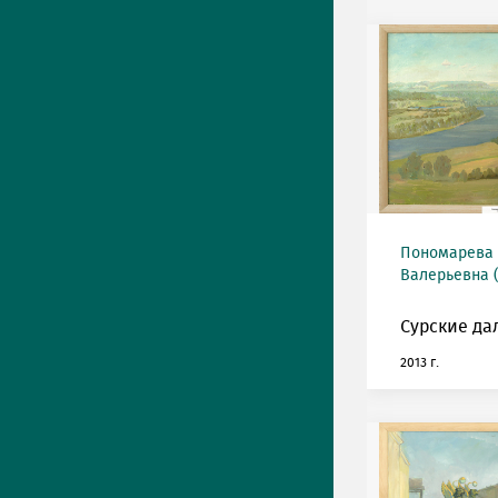
Пономарева
Валерьевна (
Сурские да
2013 г.