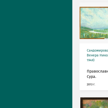
Сандомирова
Венера Нико
1949)
Православн
Сура.
2013 г.