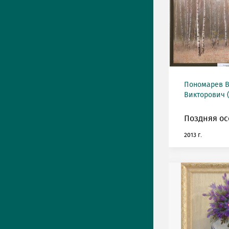
Пономарев 
Викторович (
Поздняя ос
2013 г.