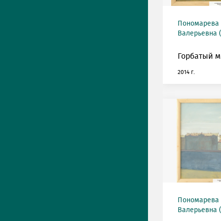
Пономарева
Валерьевна (
Горбатый м
2014 г.
Пономарева
Валерьевна (