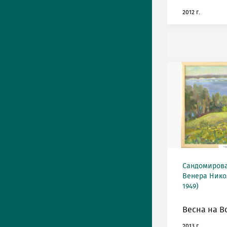
2012 г.
Сандомирова
Венера Нико
1949)
Весна на В
2013 г.