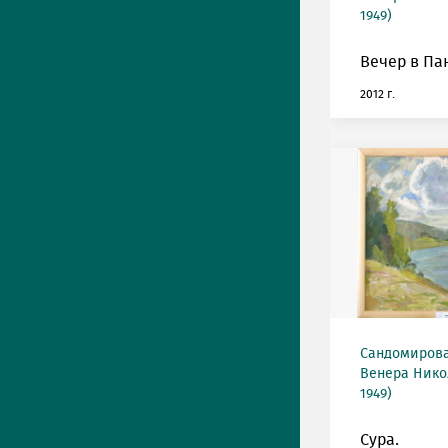
1949)
Вечер в Па
2012 г.
Сандомирова
Венера Нико
1949)
Сура.