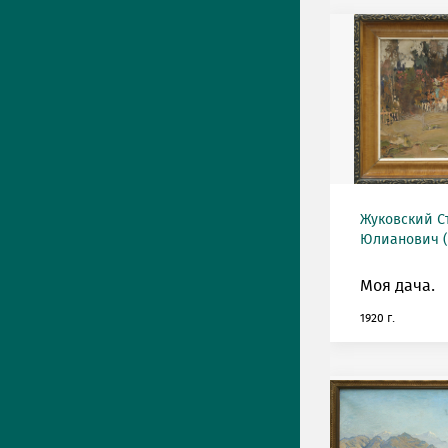
Жуковский С
Юлианович (1
Моя дача.
1920 г.