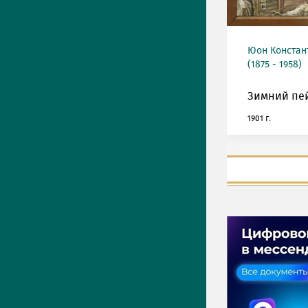
Юон Констан
(1875 - 1958)
Зимний пе
1901 г.