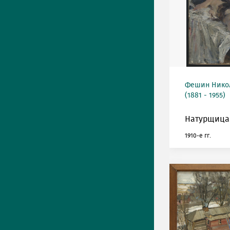
Фешин Нико
(1881 - 1955)
Натурщица
1910-е гг.