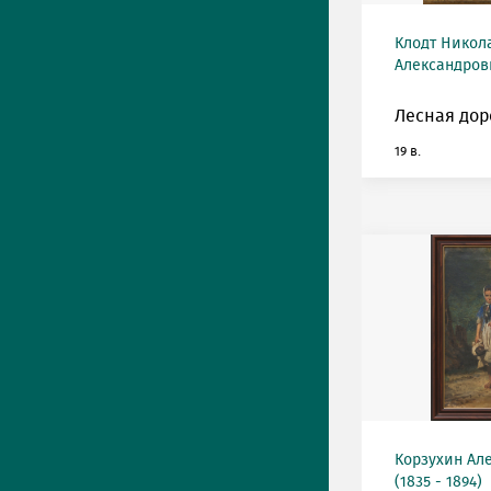
Клодт Никол
Александрови
Лесная дор
19 в.
Корзухин Ал
(1835 - 1894)