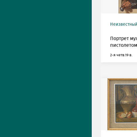
Неизвестный
Портрет му
пистолетом
2-я четв.19 в.