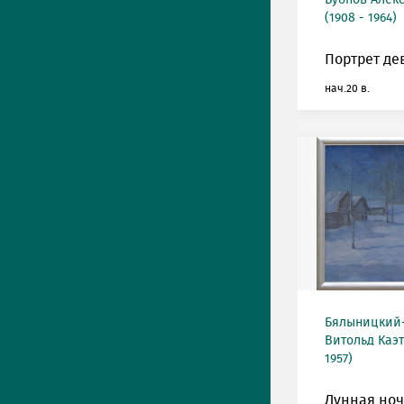
Бубнов Алек
(1908 - 1964)
Портрет де
нач.20 в.
Бялыницкий
Витольд Каэт
1957)
Лунная ноч