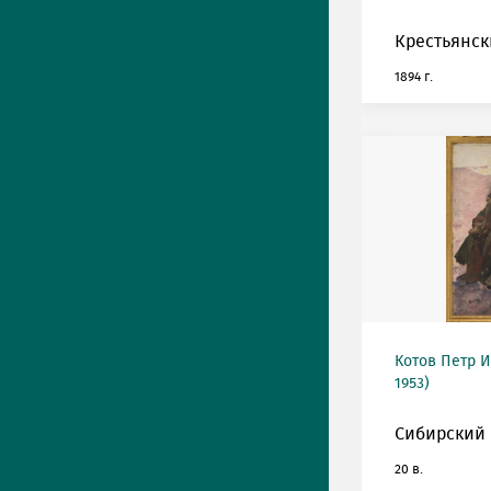
Крестьянск
1894 г.
Котов Петр И
1953)
Сибирский 
20 в.