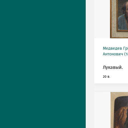
Медведев Гр
Антонович (18
Лукавый.
20 в.