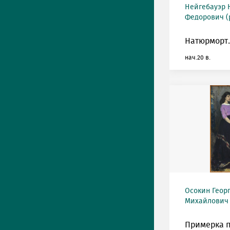
Нейгебауэр 
Федорович (р
Натюрморт.
нач.20 в.
Осокин Геор
Михайлович (
Примерка п