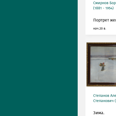
Смирнов Бор
(1881 - 1954)
Портрет же
нач.20 в.
Степанов Ал
Степанович (
Зима.