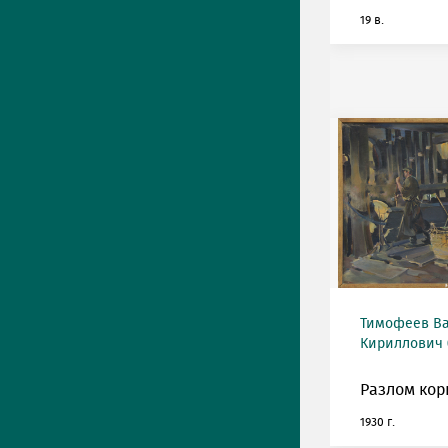
19 в.
Тимофеев В
Кириллович (
Разлом кор
1930 г.