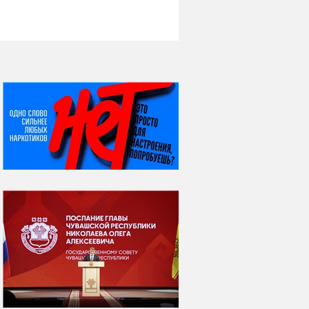
НИ ДНЯ БЕЗ ДАТЫ...
07 августа
Я встретил вас – и
всё былое...