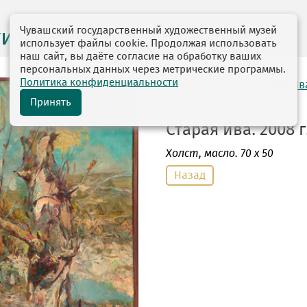
Чувашский государственный художественный музей
ги выставок
использует файлы cookie. Продолжая использовать
наш сайт, вы даёте согласие на обработку ваших
персональных данных через метрические программы.
Политика конфиденциальности
автор: Агеев Владимир И
02.04.1932
Принять
Старая ива. 2008 г
Холст
, масло. 70 х 50
Назад