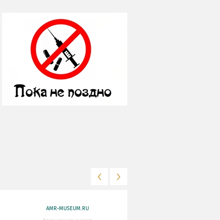
AMR-MUSEUM.RU
WWW.MKRF.RU