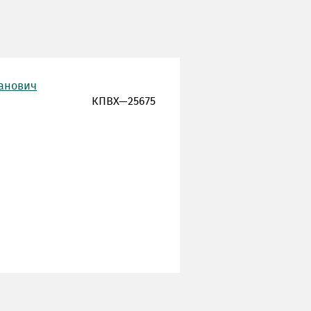
ванович
КПВХ—25675