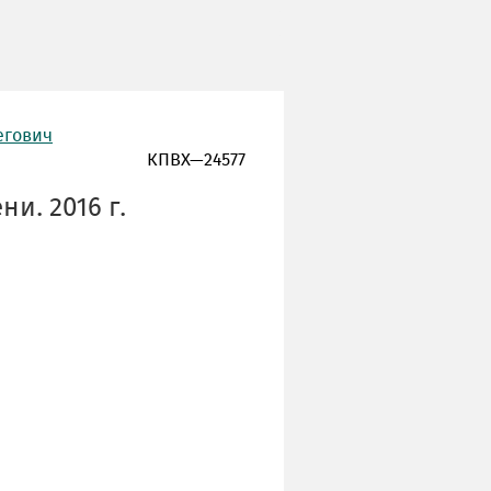
егович
КПВХ—24577
и. 2016 г.