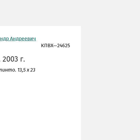
андр Андреевич
КПВХ—24625
2003 г.
тинто. 13,5 х 23