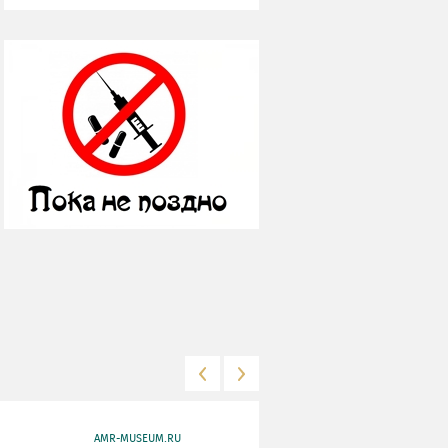
AMR-MUSEUM.RU
WWW.MKRF.RU