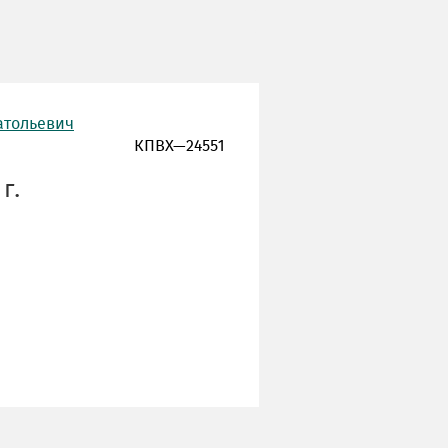
атольевич
КПВХ—24551
г.