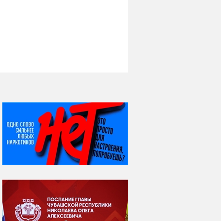
НИ ДНЯ БЕЗ ДАТЫ...
07 августа
Я встретил вас – и
всё былое...