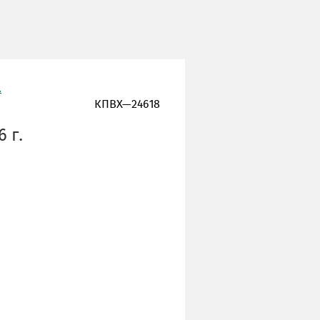
.
КПВХ—24618
 г.