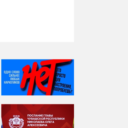
НИ ДНЯ БЕЗ ДАТЫ...
07 августа
Я встретил вас – и
всё былое...