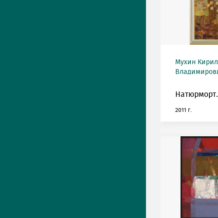
Мухин Кирил
Владимирови
Натюрморт.
2011 г.