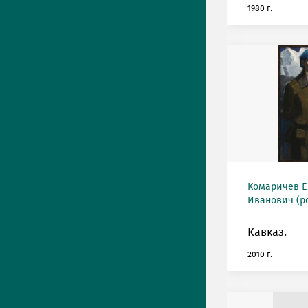
1980 г.
Комаричев Е
Иванович (ро
Кавказ.
2010 г.