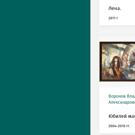
Лена.
2011 г.
Воронов Вл
Александрови
Юбилей мас
2004-2010 гг.