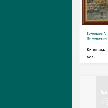
Ермолаев Ал
Николаевич (
Кинешма.
2006 г.