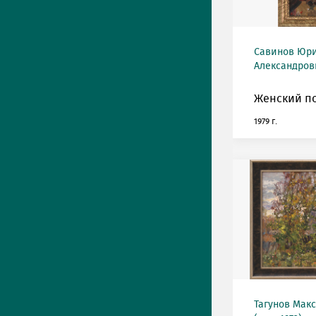
Савинов Юр
Александрови
Женский по
1979 г.
Тагунов Мак