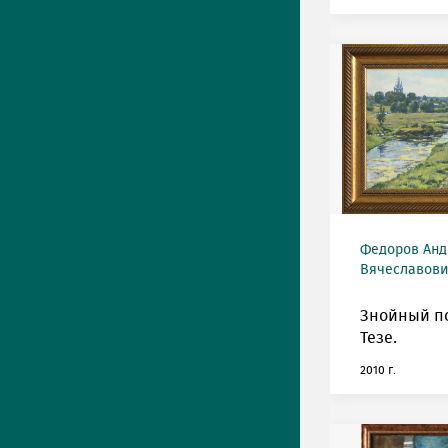
Федоров Анд
Вячеславович
Знойный п
Тезе.
2010 г.