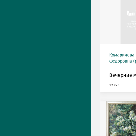
Комаричева
Федоровна (р
Вечерние 
1986 г.