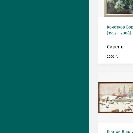
Кочетков Бо
(1952 - 2008)
Сирень.
2003 г.
Кротов Влад