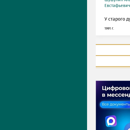
Шушунин Ал
Евстафьевич 
У старого д
1991 г.