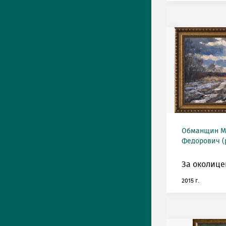
Обманщин М
Федорович (р
За околице
2015 г.