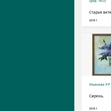
(род. 1972)
Старая ветк
2015 г.
Ульянова Р.Р.
Сирень.
2015 г.