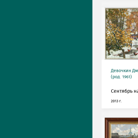
Девочкин Д
(род. 1961)
Сентябрь н
2013 г.