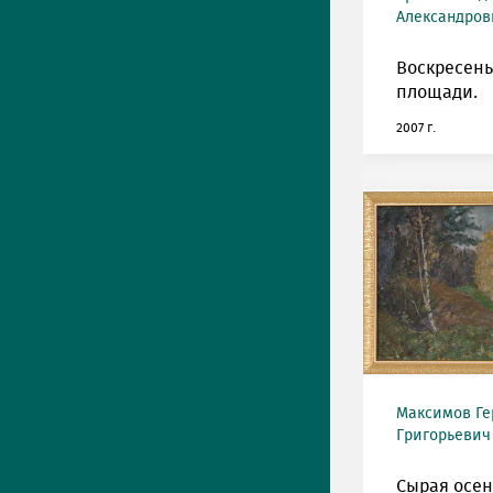
Александрови
Воскресень
площади.
2007 г.
Максимов Ге
Григорьевич 
Сырая осен