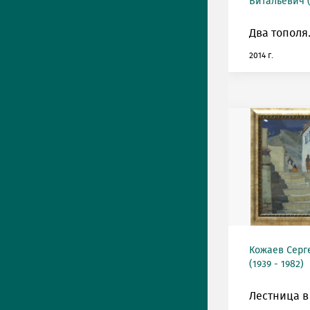
Витальевич (
Два тополя
2014 г.
Кожаев Серг
(1939 - 1982)
Лестница в