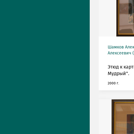
Шамков Алек
Алексеевич (
Этюд к кар
Мудрый".
2000 г.