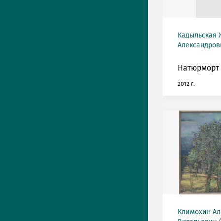
Кадыльская 
Александровн
Натюрморт 
2012 г.
Климохин Ал