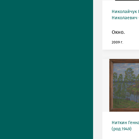
Николайчук
Николаевич (
Окно.
2009 г.
Ниткин Генн
(род.1949)