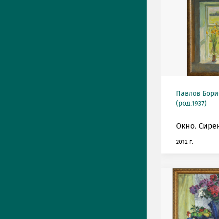
Павлов Бори
(род.1937)
Окно. Сире
2012 г.