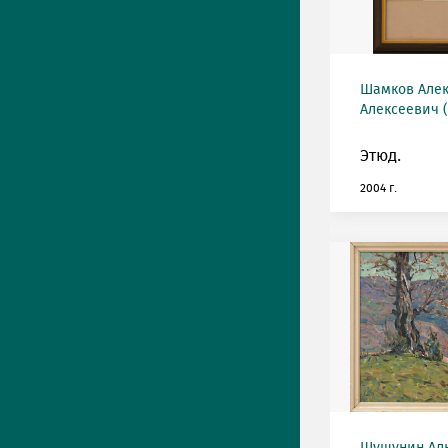
Шамков Алек
Алексеевич (
Этюд.
2004 г.