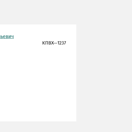
льевич
КПВХ—1237