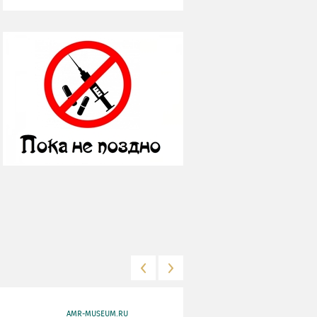
AMR-MUSEUM.RU
WWW.MKRF.RU