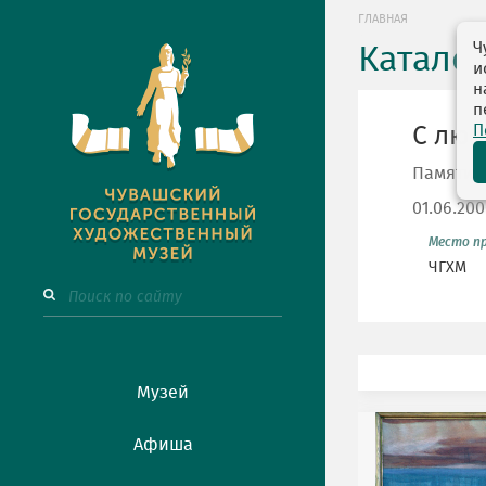
ГЛАВНАЯ
Ч
Катало
и
н
п
П
С люб
Памяти 
01.06.20
Место п
ЧГХМ
Музей
Афиша