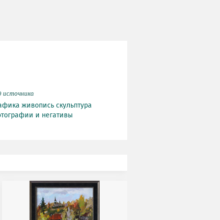
д источника
афика
живопись
скульптура
тографии и негативы