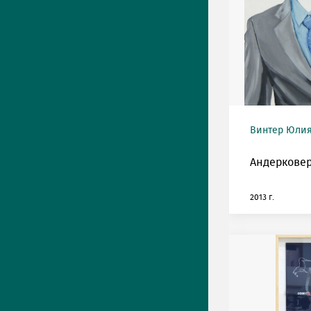
Винтер Юлия 
Андерковер
2013 г.