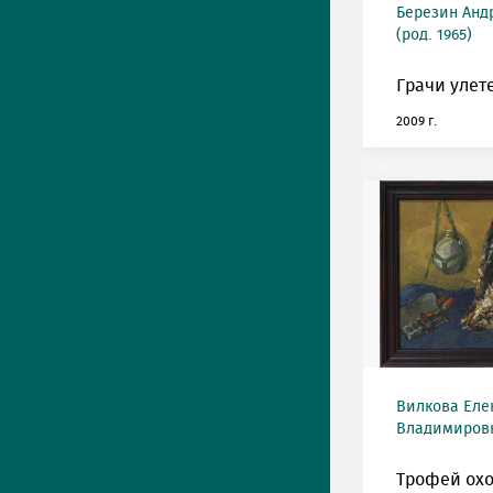
Березин Анд
(род. 1965)
Грачи улет
2009 г.
Вилкова Еле
Владимировна
Трофей охо