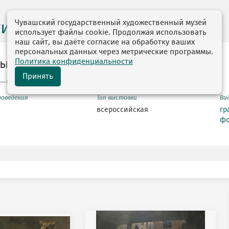
Чувашский государственный художественный музей
ги выставок
использует файлы cookie. Продолжая использовать
наш сайт, вы даёте согласие на обработку ваших
персональных данных через метрические программы.
Политика конфиденциальности
ые ворота / Против течения
Принять
4—05.12.2014
роведения
Тип выставки
Ви
всероссийская
гр
фо