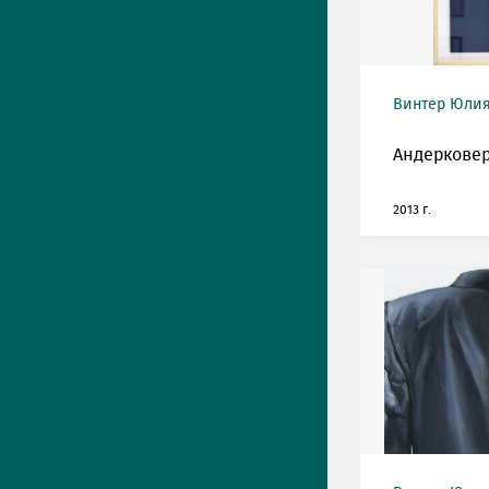
Винтер Юлия 
Андерковер
2013 г.