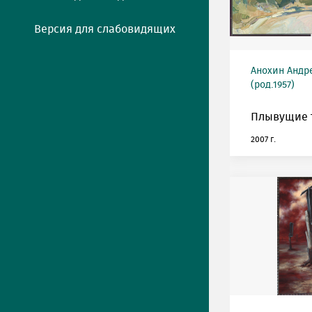
Версия для слабовидящих
Анохин Андр
(род.1957)
Плывущие 
2007 г.