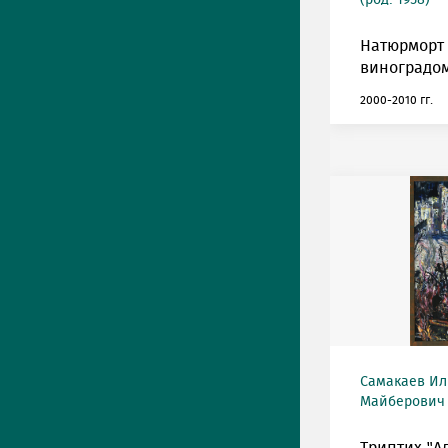
(род. 1958)
Натюрморт 
виноградом
2000-2010 гг.
Самакаев Ил
Майберович (