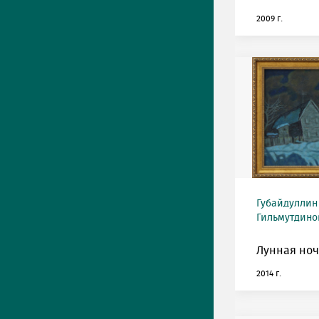
2009 г.
Губайдуллин
Гильмутдинов
Лунная ноч
2014 г.