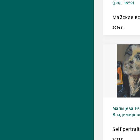
(род. 1959)
Майские вс
2014 г.
Мальцева Ев
Владимировна
Self pertrait
2013 г.