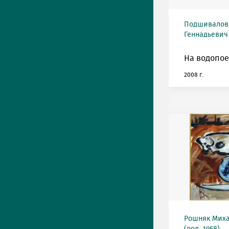
Подшивалов
Геннадьевич 
На водопое
2008 г.
Рошняк Мих