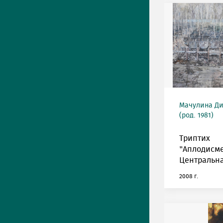
Мачулина Д
(род. 1981)
Триптих
"Аплодисме
Центральна
2008 г.