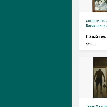
Соковнин В
Борисович (р
Новый год.
2013 г.
Титов Макси