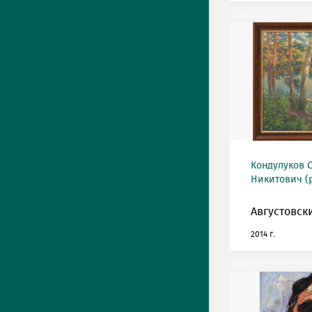
Кондулуков 
Никитович (р
Августовск
2014 г.