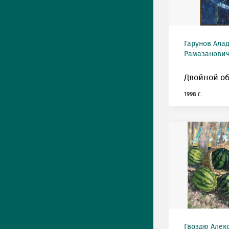
Гарунов Ала
Рамазанович 
Двойной об
1998 г.
Гвоздю Алек