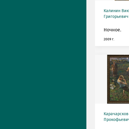
Калинин Вик
Григорьевич 
Ночное.
2009 г.
Карачарсков
Прокофьевич 