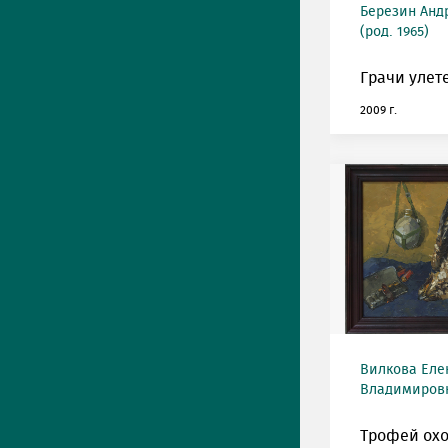
Березин Анд
(род. 1965)
Грачи улет
2009 г.
Вилкова Еле
Владимировна
Трофей охо