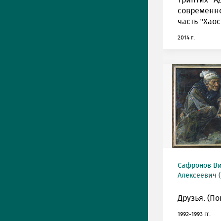
Триптих "А
современно
часть "Хаос
2014 г.
Сафронов Ви
Алексеевич (
Друзья. (П
1992-1993 гг.