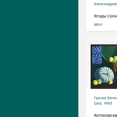
Александрови
Ягоды Солн
2013 г.
Грачев Вяче
(род. 1955)
Антоновски