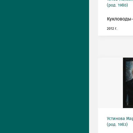
(род. 1980)
Кукловоды-
2012 г.
Устинова Ма
(род. 1983)