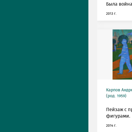
Была война.
2013 г.
Карпов Андр
(род. 1959)
Пейзаж с 
фигурами.
2014 г.