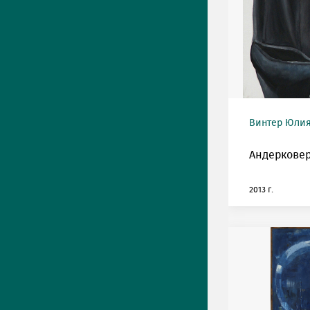
Винтер Юлия 
Андерковер
2013 г.