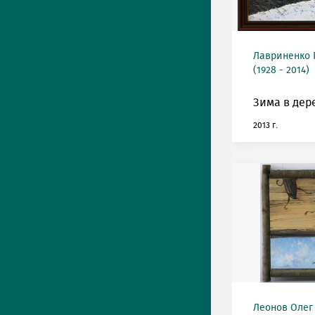
Лавриненко 
(1928 - 2014)
Зима в дер
2013 г.
Леонов Олег