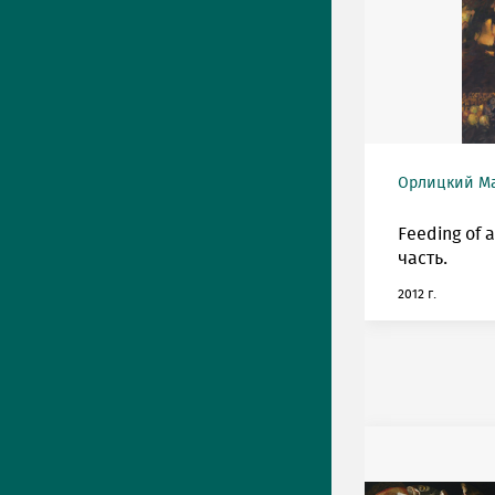
Орлицкий Мак
Feeding of 
часть.
2012 г.