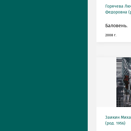
Горячева Лю
Федоровна (р
Баловень.
2008 г.
Заикин Мих
(род. 1956)