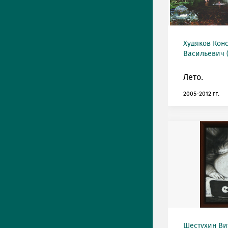
Худяков Кон
Васильевич (
Лето.
2005-2012 гг.
Шестухин Ви