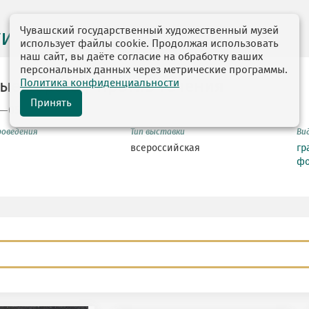
Чувашский государственный художественный музей
ги выставок
использует файлы cookie. Продолжая использовать
наш сайт, вы даёте согласие на обработку ваших
персональных данных через метрические программы.
Политика конфиденциальности
ые ворота / Против течения
Принять
4—05.12.2014
роведения
Тип выставки
Ви
всероссийская
гр
фо