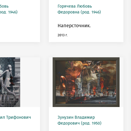
бовь
Горячева Любовь
од. 1946)
Федоровна (род. 1946)
Наперсточник.
2013 г.
аил Трифонович
Зунузин Владимир
Федорович (род. 1950)