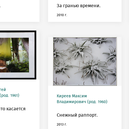
.
За гранью времени.
2010 г.
гей
род. 1961)
Киреев Максим
Владимирович (род. 1960)
что касается
Снежный раппорт.
2013 г.