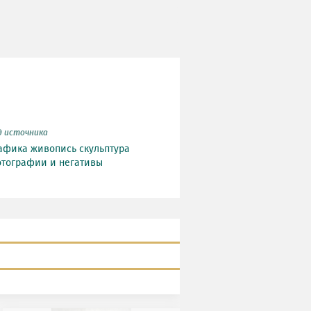
д источника
афика
живопись
скульптура
тографии и негативы