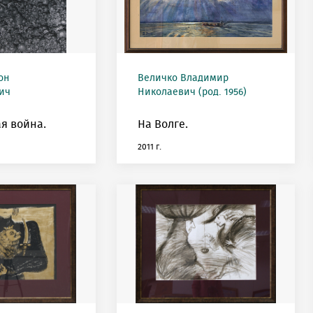
он
Величко Владимир
ич
Николаевич (род. 1956)
я война.
На Волге.
2011 г.