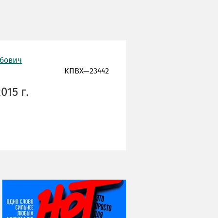
ебович
КПВХ—23442
015 г.
НИ ДНЯ БЕЗ ДАТЫ...
06 августа
Яков Яковлевич