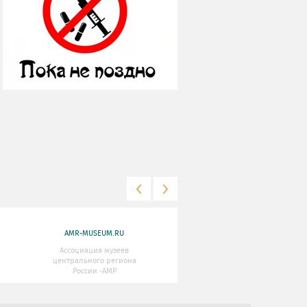
AMR-MUSEUM.RU
WWW.MKRF.RU
Ассоциация музеев
Министерство Культуры
центрального региона
Российской Федерации
России -АМР