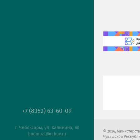
+7 (8352) 63-60-09
г. Чебоксары, ул. Калинина, 60
2026
, Министерст
hudmuz1@rchuv.ru
Чувашской Республ