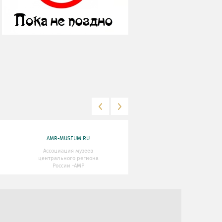
AMR-MUSEUM.RU
WWW.MKRF.RU
Ассоциация музеев
Министерство Культуры
центрального региона
Российской Федерации
России -АМР