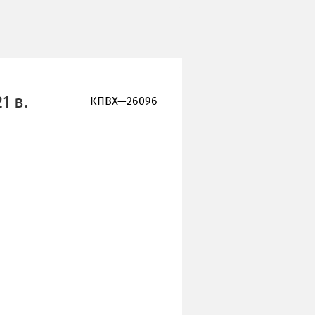
1 в.
КПВХ—26096