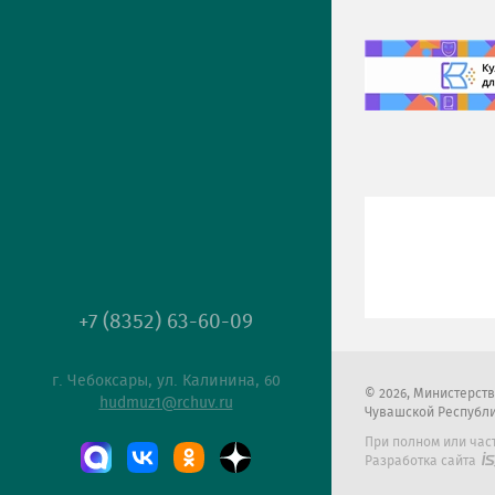
+7 (8352) 63-60-09
г. Чебоксары, ул. Калинина, 60
2026
, Министерст
hudmuz1@rchuv.ru
Чувашской Республ
При полном или час
Разработка сайта