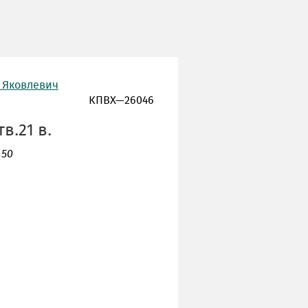
 Яковлевич
КПВХ—26046
в.21 в.
 50