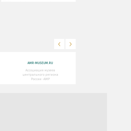
AMR-MUSEUM.RU
WWW.MKRF.RU
Ассоциация музеев
Министерство Культуры
центрального региона
Российской Федерации
России -АМР