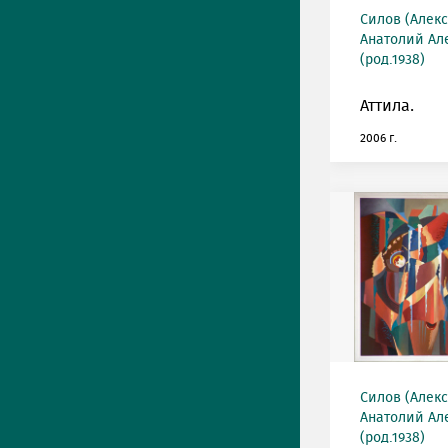
Силов (Алек
Анатолий Ал
(род.1938)
Аттила.
2006 г.
Силов (Алек
Анатолий Ал
(род.1938)