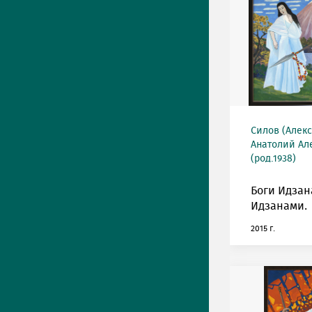
Силов (Алек
Анатолий Ал
(род.1938)
Боги Идзан
Идзанами.
2015 г.