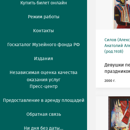
Купить билет онлайн
Режим работы
Контакты
Силов (Алек
Госкаталог Музейного фонда РФ
Анатолий Ал
(род.1938)
Издания
Девушки п
празднико
Независимая оценка качества
оказания услуг
2000 г.
Пресс-центр
Предоставление в аренду площадей
Обратная связь
Ни дня без даты...