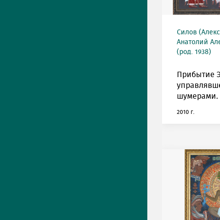
Силов (Алек
Анатолий Ал
(род. 1938)
Прибытие 
управлявш
шумерами.
2010 г.