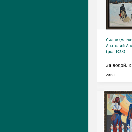
Силов (Алек
Анатолий Ал
(род.1938)
За водой. К
2010 г.