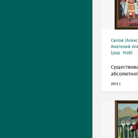
Силов (Алек
Анатолий Ал
(род. 1938)
Существов
абсолютног
2013 г.