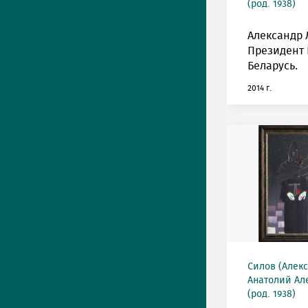
(род. 1938)
Александр 
Президент 
Беларусь.
2014 г.
Силов (Алек
Анатолий Ал
(род. 1938)