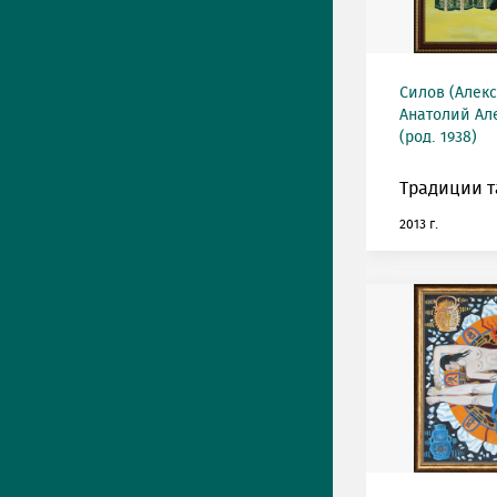
Силов (Алек
Анатолий Ал
(род. 1938)
Традиции т
2013 г.