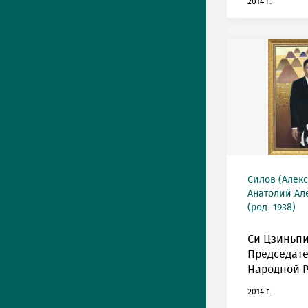
2014 г.
Силов (Алек
Анатолий Ал
(род. 1938)
Си Цзиньпи
Председате
Народной Р
2014 г.