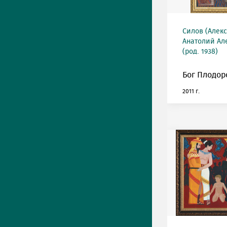
Силов (Алек
Анатолий Ал
(род. 1938)
Бог Плодор
2011 г.