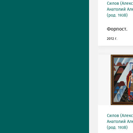
Силов (Алек
Анатолий Ал
(род. 1938)
Форпост.
2012 г.
Силов (Алек
Анатолий Ал
(род. 1938)