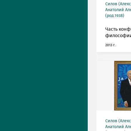
Силов (Алек
Анатолий Ал
(род.1938)
Часть кон
философии
2013 г.
Силов (Алек
Анатолий Ал