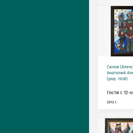
Силов (Алек
Анатолий Ал
(род. 1938)
Гости с 12-
2012 г.