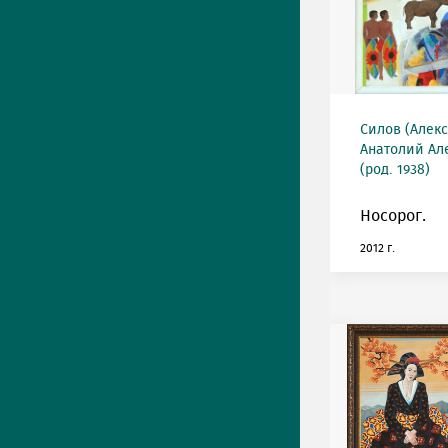
Силов (Алек
Анатолий Ал
(род. 1938)
Носорог.
2012 г.