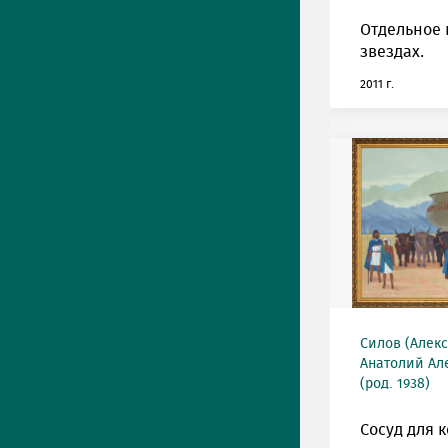
Отдельное 
звездах.
2011 г.
Силов (Алек
Анатолий Ал
(род. 1938)
Сосуд для к