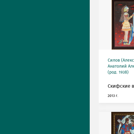
Силов (Алек
Анатолий Ал
(род. 1938)
Скифские 
2013 г.