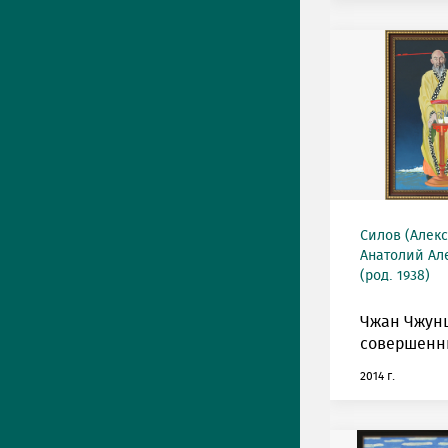
Силов (Алек
Анатолий Ал
(род. 1938)
Чжан Чжун
совершенн
2014 г.