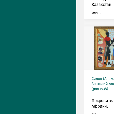
Казахстан.
2014 г.
Силов (Алек
Анатолий Ал
(род.1938)
Покровите
Африки.