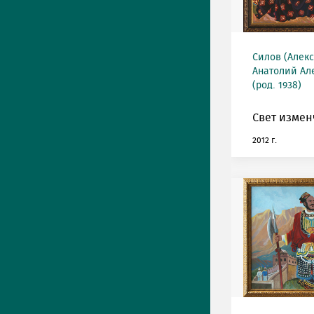
Силов (Алек
Анатолий Ал
(род. 1938)
Свет измен
2012 г.