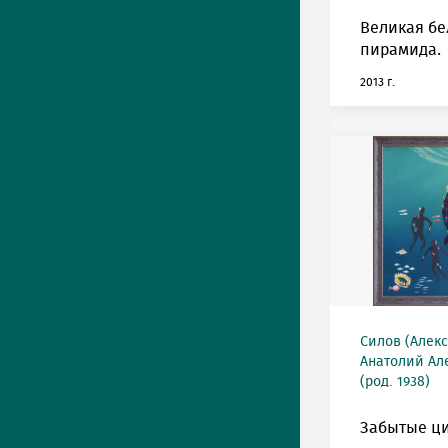
Великая бе
пирамида.
2013 г.
Силов (Алек
Анатолий Ал
(род. 1938)
Забытые ц