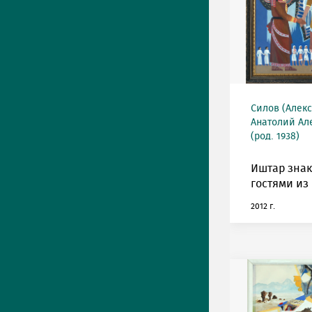
Силов (Алек
Анатолий Ал
(род. 1938)
Иштар знак
гостями из
2012 г.