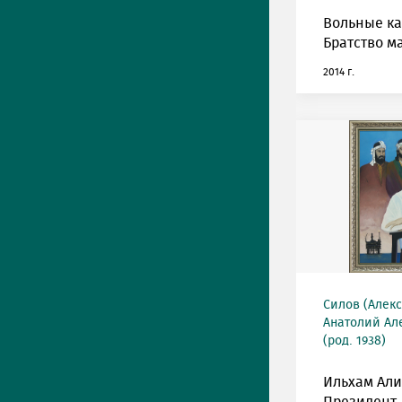
Вольные к
Братство м
2014 г.
Силов (Алек
Анатолий Ал
(род. 1938)
Ильхам Али