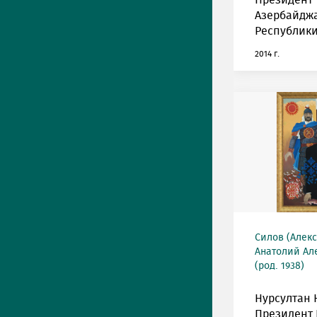
Президент
Азербайдж
Республики
2014 г.
Силов (Алек
Анатолий Ал
(род. 1938)
Нурсултан 
Президент 