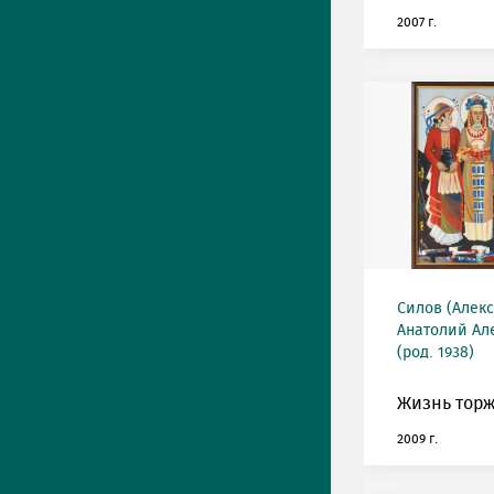
2007 г.
Силов (Алек
Анатолий Ал
(род. 1938)
Жизнь торж
2009 г.