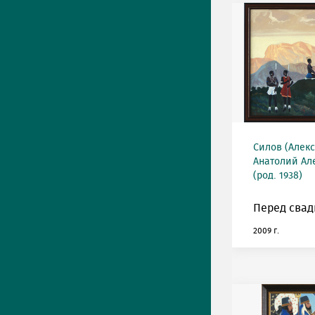
Силов (Алек
Анатолий Ал
(род. 1938)
Перед свад
2009 г.