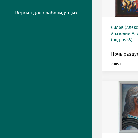
Версия для слабовидящих
Силов (Алек
Анатолий Ал
(род. 1938)
Ночь разду
2005 г.