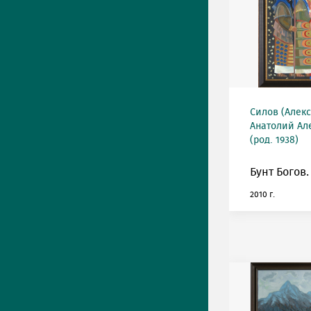
Силов (Алек
Анатолий Ал
(род. 1938)
Бунт Богов.
2010 г.