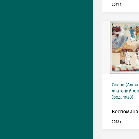
2011 г.
Силов (Алек
Анатолий Ал
(род. 1938)
Воспоминан
2012 г.