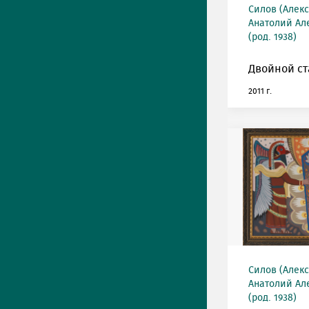
Силов (Алек
Анатолий Ал
(род. 1938)
Двойной ст
2011 г.
Силов (Алек
Анатолий Ал
(род. 1938)