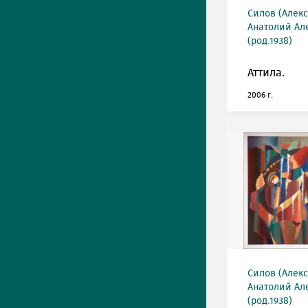
Силов (Алек
Анатолий Ал
(род.1938)
Аттила.
2006 г.
Силов (Алек
Анатолий Ал
(род.1938)