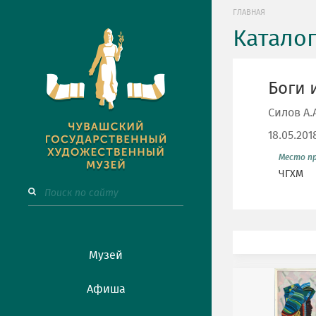
ГЛАВНАЯ
Катало
Боги 
Силов А
18.05.201
Место п
ЧГХМ
Музей
Афиша