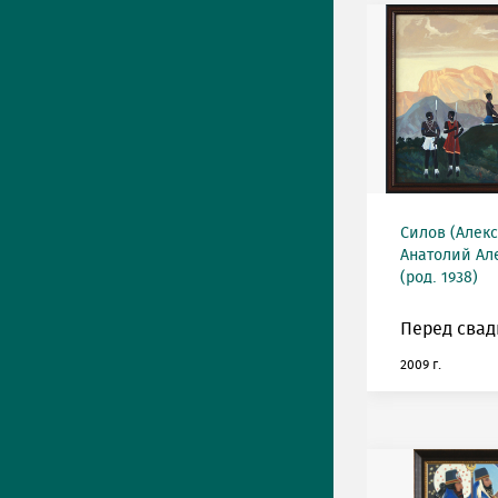
Силов (Алек
Анатолий Ал
(род. 1938)
Перед свад
2009 г.