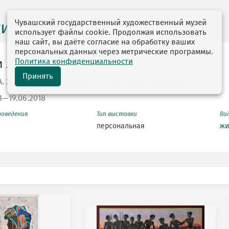
Чувашский государственный художественный музей
ги выставок
использует файлы cookie. Продолжая использовать
наш сайт, вы даёте согласие на обработку ваших
персональных данных через метрические программы.
Политика конфиденциальности
и Люди
Принять
.А. Живопись заслуженного художника Чувашии
8—19.06.2018
роведения
Тип выставки
Ви
персональная
жи