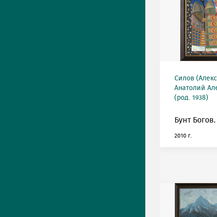
Силов (Алек
Анатолий Ал
(род. 1938)
Бунт Богов.
2010 г.