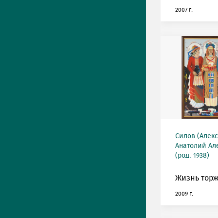
2007 г.
Силов (Алек
Анатолий Ал
(род. 1938)
Жизнь торж
2009 г.