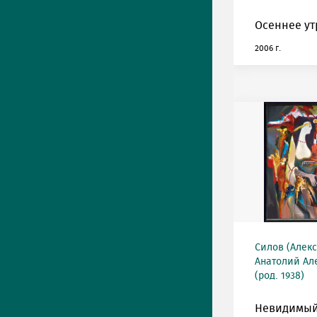
Осеннее ут
2006 г.
Силов (Алек
Анатолий Ал
(род. 1938)
Невидимый 