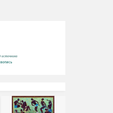
д источника
вопись