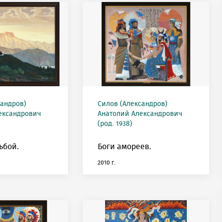
сандров)
Силов (Александров)
ександрович
Анатолий Александрович
(род. 1938)
ьбой.
Боги амореев.
2010 г.