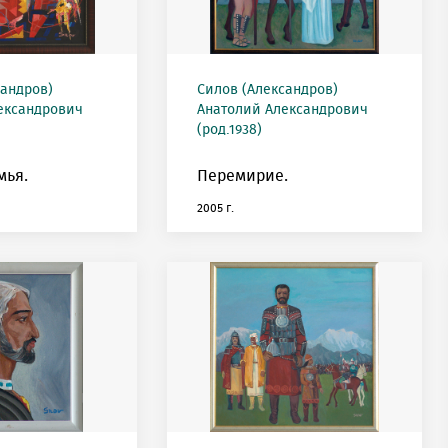
сандров)
Силов (Александров)
ександрович
Анатолий Александрович
(род.1938)
мья.
Перемирие.
2005 г.