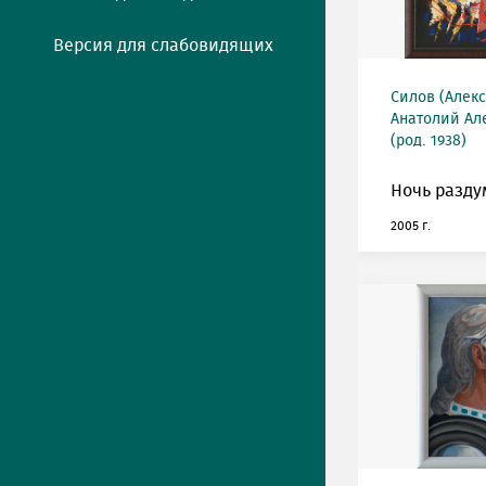
Версия для слабовидящих
Силов (Алек
Анатолий Ал
(род. 1938)
Ночь разду
2005 г.