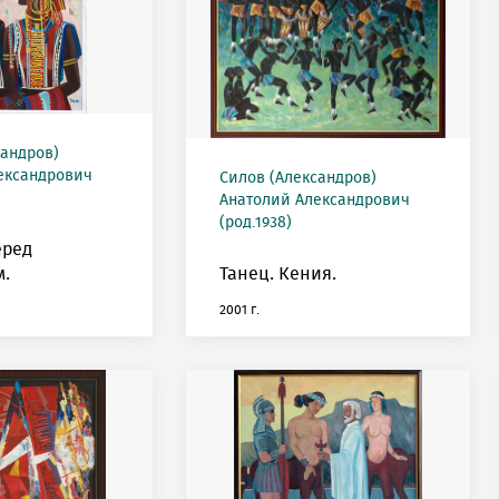
сандров)
ександрович
Силов (Александров)
Анатолий Александрович
(род.1938)
еред
м.
Танец. Кения.
2001 г.