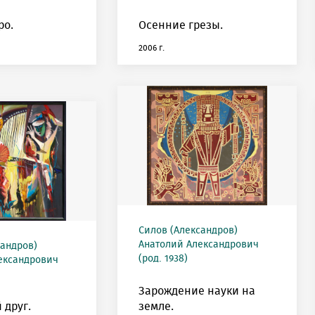
ро.
Осенние грезы.
2006 г.
Силов (Александров)
Анатолий Александрович
сандров)
(род. 1938)
ександрович
Зарождение науки на
друг.
земле.