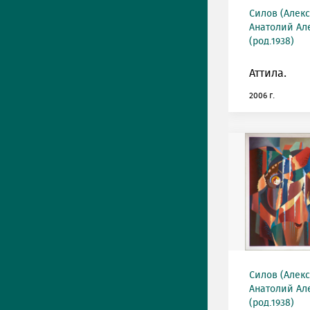
Силов (Алек
Анатолий Ал
(род.1938)
Аттила.
2006 г.
Силов (Алек
Анатолий Ал
(род.1938)