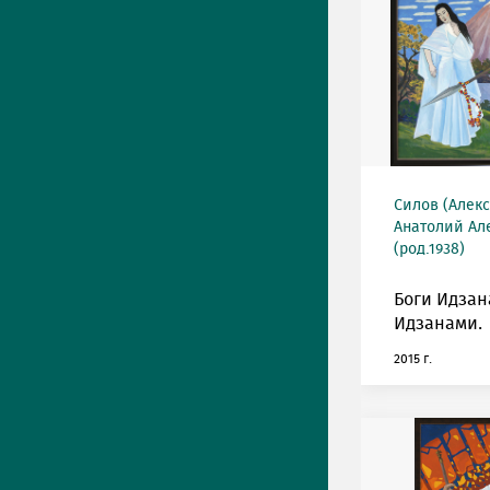
Силов (Алек
Анатолий Ал
(род.1938)
Боги Идзан
Идзанами.
2015 г.