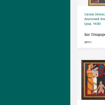
Силов (Алек
Анатолий Ал
(род. 1938)
Бог Плодор
2011 г.