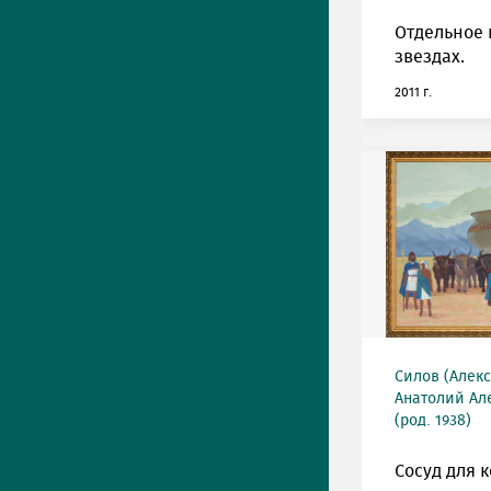
Отдельное 
звездах.
2011 г.
Силов (Алек
Анатолий Ал
(род. 1938)
Сосуд для к