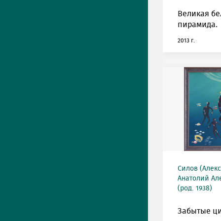
Великая бе
пирамида.
2013 г.
Силов (Алек
Анатолий Ал
(род. 1938)
Забытые ц