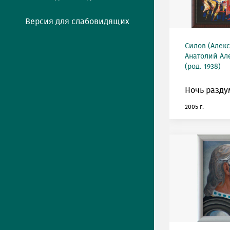
Версия для слабовидящих
Силов (Алек
Анатолий Ал
(род. 1938)
Ночь разду
2005 г.