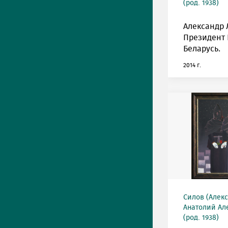
(род. 1938)
Александр 
Президент 
Беларусь.
2014 г.
Силов (Алек
Анатолий Ал
(род. 1938)