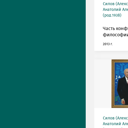
Силов (Алек
Анатолий Ал
(род.1938)
Часть кон
философии
2013 г.
Силов (Алек
Анатолий Ал