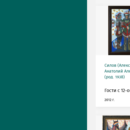
Силов (Алек
Анатолий Ал
(род. 1938)
Гости с 12-
2012 г.