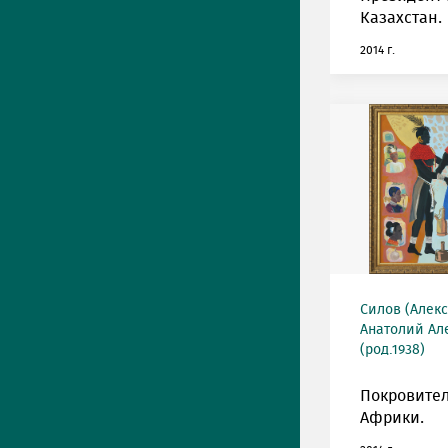
Казахстан.
2014 г.
Силов (Алек
Анатолий Ал
(род.1938)
Покровите
Африки.