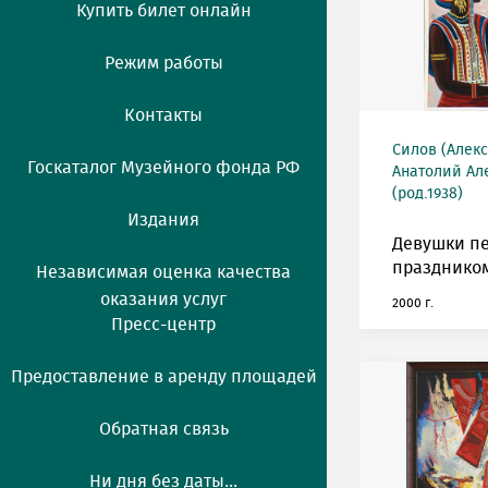
Купить билет онлайн
Режим работы
Контакты
Силов (Алек
Госкаталог Музейного фонда РФ
Анатолий Ал
(род.1938)
Издания
Девушки п
празднико
Независимая оценка качества
оказания услуг
2000 г.
Пресс-центр
Предоставление в аренду площадей
Обратная связь
Ни дня без даты...