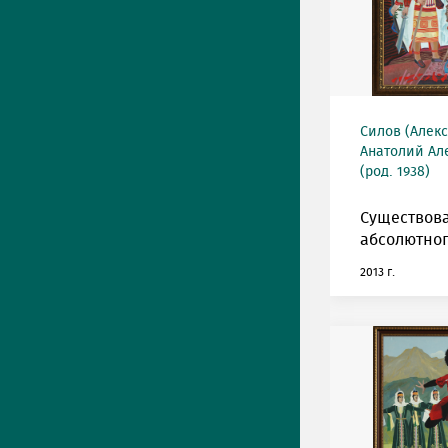
Силов (Алек
Анатолий Ал
(род. 1938)
Существов
абсолютног
2013 г.