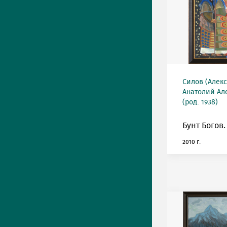
Силов (Алек
Анатолий Ал
(род. 1938)
Бунт Богов.
2010 г.