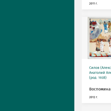
2011 г.
Силов (Алек
Анатолий Ал
(род. 1938)
Воспоминан
2012 г.