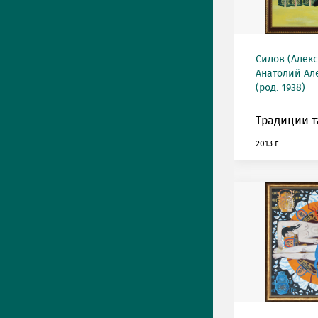
Силов (Алек
Анатолий Ал
(род. 1938)
Традиции т
2013 г.