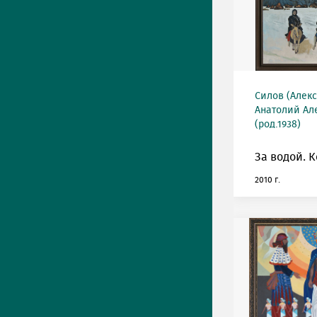
Силов (Алек
Анатолий Ал
(род.1938)
За водой. К
2010 г.