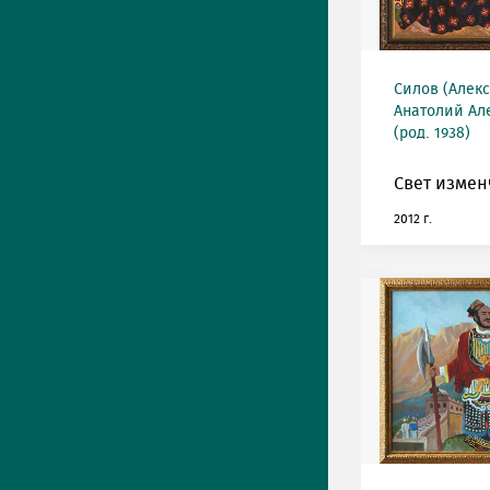
Силов (Алек
Анатолий Ал
(род. 1938)
Свет измен
2012 г.