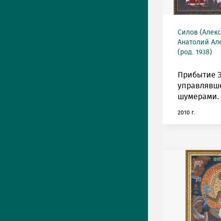
Силов (Алек
Анатолий Ал
(род. 1938)
Прибытие 
управлявш
шумерами.
2010 г.