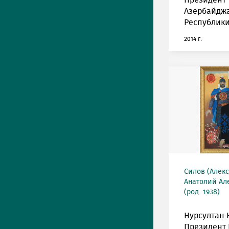
Президент
Азербайдж
Республики
2014 г.
Силов (Алек
Анатолий Ал
(род. 1938)
Нурсултан 
Президент 