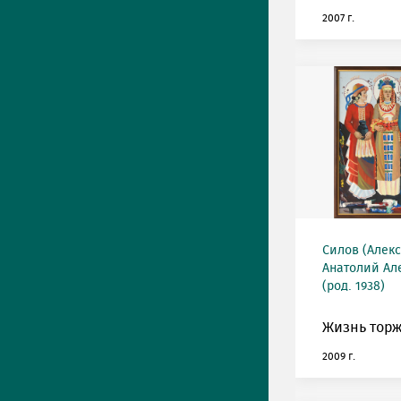
2007 г.
Силов (Алек
Анатолий Ал
(род. 1938)
Жизнь торж
2009 г.