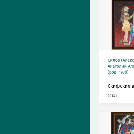
Силов (Алек
Анатолий Ал
(род. 1938)
Скифские 
2013 г.