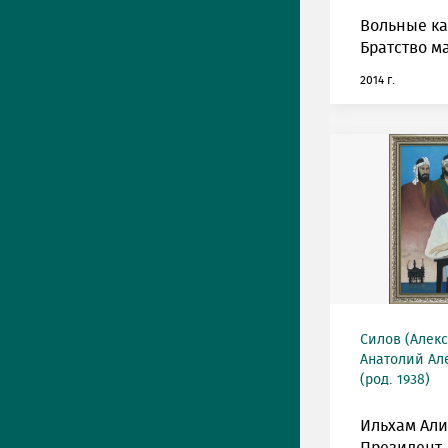
Вольные к
Братство м
2014 г.
Силов (Алек
Анатолий Ал
(род. 1938)
Ильхам Али