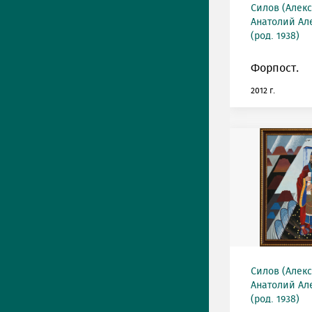
Силов (Алек
Анатолий Ал
(род. 1938)
Форпост.
2012 г.
Силов (Алек
Анатолий Ал
(род. 1938)