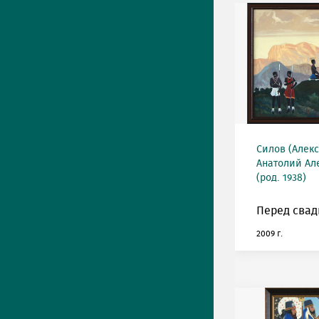
Силов (Алек
Анатолий Ал
(род. 1938)
Перед свад
2009 г.