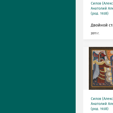
Силов (Алек
Анатолий Ал
(род. 1938)
Двойной ст
2011 г.
Силов (Алек
Анатолий Ал
(род. 1938)