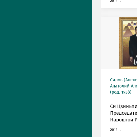
2014 г.
Силов (Алек
Анатолий Ал
(род. 1938)
Си Цзиньпи
Председате
Народной Р
2014 г.