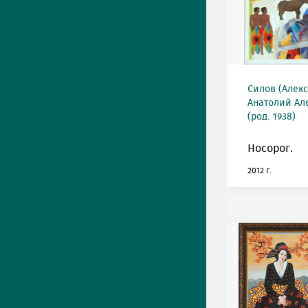
Силов (Алек
Анатолий Ал
(род. 1938)
Носорог.
2012 г.