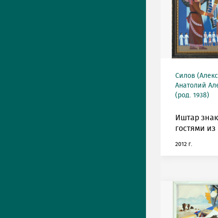
Силов (Алек
Анатолий Ал
(род. 1938)
Иштар знак
гостями из
2012 г.