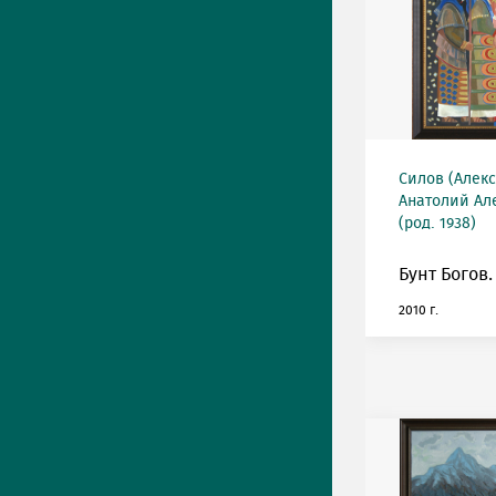
Силов (Алек
Анатолий Ал
(род. 1938)
Бунт Богов.
2010 г.