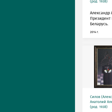
(род. 1938)
Александр 
Президент 
Беларусь.
2014 г.
Силов (Алек
Анатолий Ал
(род. 1938)