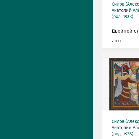
Силов (Алек
Анатолий Ал
(род. 1938)
Двойной ст
2011 г.
Силов (Алек
Анатолий Ал
(род. 1938)