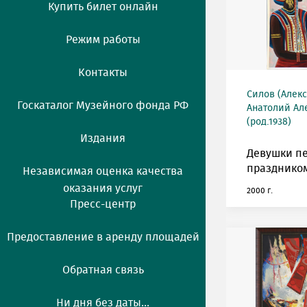
Купить билет онлайн
Режим работы
Контакты
Силов (Алек
Госкаталог Музейного фонда РФ
Анатолий Ал
(род.1938)
Издания
Девушки п
празднико
Независимая оценка качества
оказания услуг
2000 г.
Пресс-центр
Предоставление в аренду площадей
Обратная связь
Ни дня без даты...