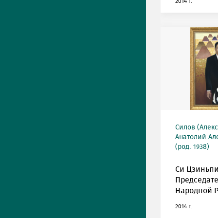
2014 г.
Силов (Алек
Анатолий Ал
(род. 1938)
Си Цзиньпи
Председате
Народной Р
2014 г.