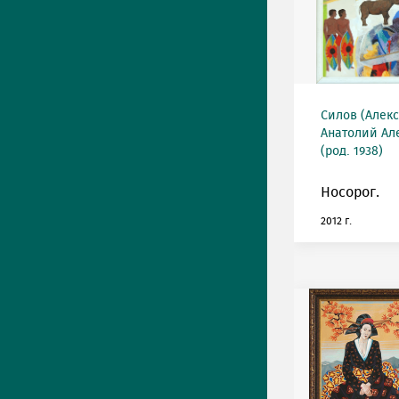
Силов (Алек
Анатолий Ал
(род. 1938)
Носорог.
2012 г.