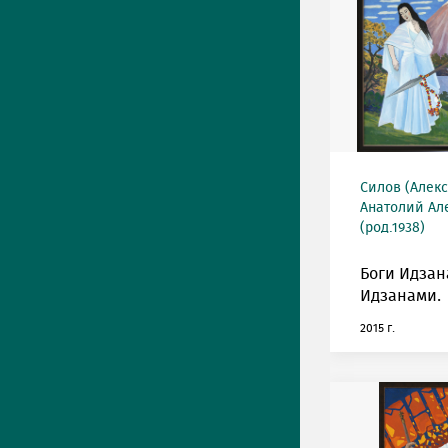
Силов (Алек
Анатолий Ал
(род.1938)
Боги Идзан
Идзанами.
2015 г.