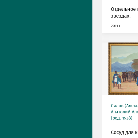
Отдельное 
звездах.
2011 г.
Силов (Алек
Анатолий Ал
(род. 1938)
Сосуд для к