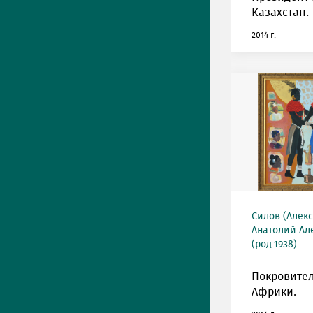
Казахстан.
2014 г.
Силов (Алек
Анатолий Ал
(род.1938)
Покровите
Африки.