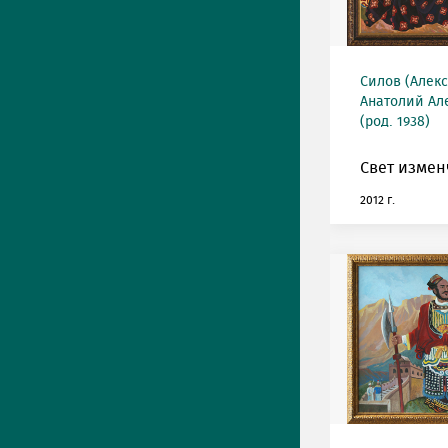
Силов (Алек
Анатолий Ал
(род. 1938)
Свет измен
2012 г.