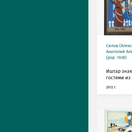
Силов (Алек
Анатолий Ал
(род. 1938)
Иштар знак
гостями из
2012 г.