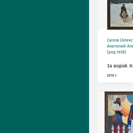
Силов (Алек
Анатолий Ал
(род.1938)
За водой. К
2010 г.