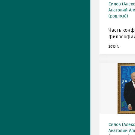
Силов (Алек
Анатолий Ал
(род.1938)
Часть кон
философии
2013 г.
Силов (Алек
Анатолий Ал