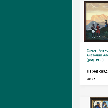
Силов (Алек
Анатолий Ал
(род. 1938)
Перед свад
2009 г.