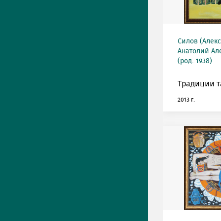
Силов (Алек
Анатолий Ал
(род. 1938)
Традиции т
2013 г.