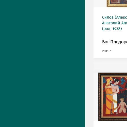
Силов (Алек
Анатолий Ал
(род. 1938)
Бог Плодор
2011 г.