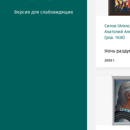
Версия для слабовидящих
Силов (Алек
Анатолий Ал
(род. 1938)
Ночь разду
2005 г.