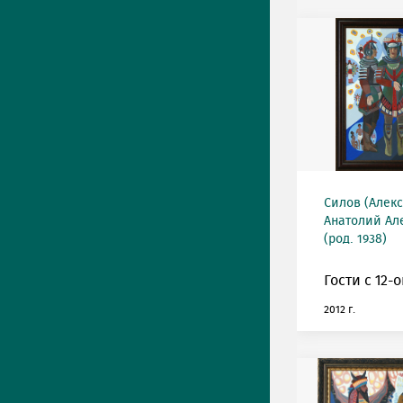
Силов (Алек
Анатолий Ал
(род. 1938)
Гости с 12-
2012 г.