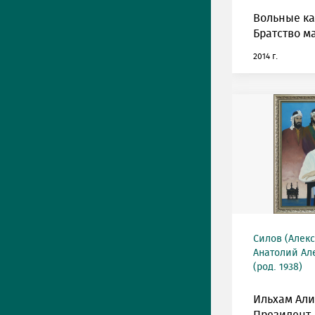
Вольные к
Братство м
2014 г.
Силов (Алек
Анатолий Ал
(род. 1938)
Ильхам Али