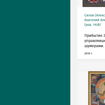
Силов (Алек
Анатолий Ал
(род. 1938)
Прибытие 
управлявш
шумерами.
2010 г.