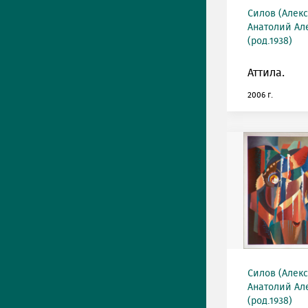
Силов (Алек
Анатолий Ал
(род.1938)
Аттила.
2006 г.
Силов (Алек
Анатолий Ал
(род.1938)