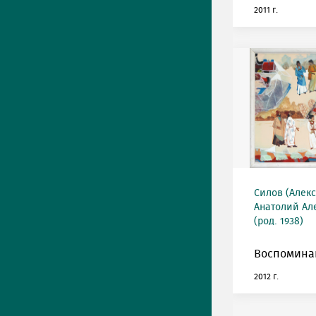
2011 г.
Силов (Алек
Анатолий Ал
(род. 1938)
Воспоминан
2012 г.