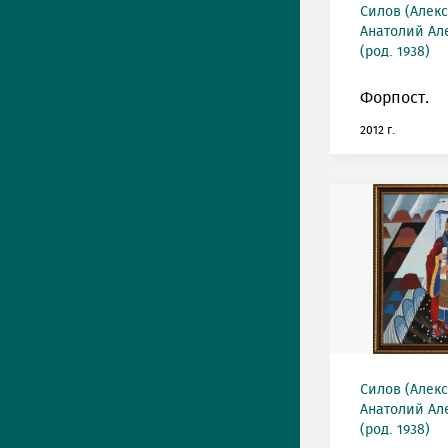
Силов (Алек
Анатолий Ал
(род. 1938)
Форпост.
2012 г.
Силов (Алек
Анатолий Ал
(род. 1938)