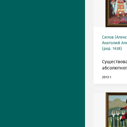
Силов (Алек
Анатолий Ал
(род. 1938)
Существов
абсолютног
2013 г.