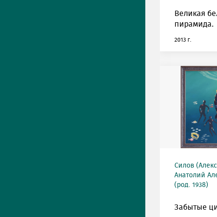
Великая бе
пирамида.
2013 г.
Силов (Алек
Анатолий Ал
(род. 1938)
Забытые ц