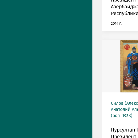
Президент
Азербайдж
Республики
2014 г.
Силов (Алек
Анатолий Ал
(род. 1938)
Нурсултан 
Президент 