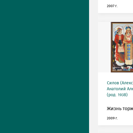
2007 г.
Силов (Алек
Анатолий Ал
(род. 1938)
Жизнь торж
2009 г.