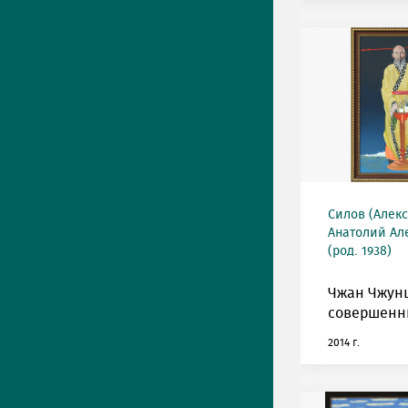
Силов (Алек
Анатолий Ал
(род. 1938)
Чжан Чжун
совершенн
2014 г.