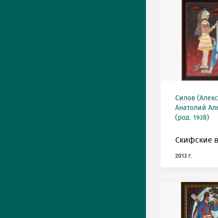
Силов (Алек
Анатолий Ал
(род. 1938)
Скифские 
2013 г.