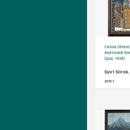
Силов (Алек
Анатолий Ал
(род. 1938)
Бунт Богов.
2010 г.