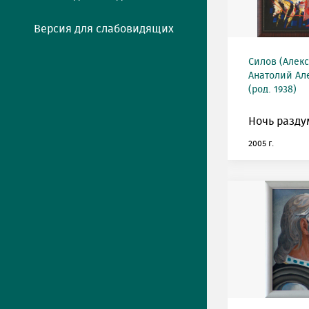
Версия для слабовидящих
Силов (Алек
Анатолий Ал
(род. 1938)
Ночь разду
2005 г.