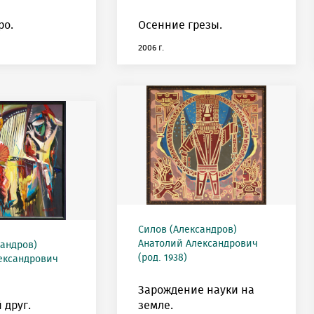
ро.
Осенние грезы.
2006 г.
Силов (Александров)
Анатолий Александрович
сандров)
(род. 1938)
ександрович
Зарождение науки на
друг.
земле.