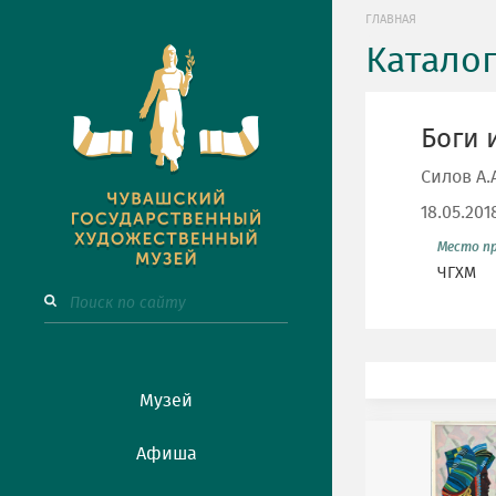
ГЛАВНАЯ
Катало
Боги 
Силов А
18.05.201
Место п
ЧГХМ
Музей
Афиша