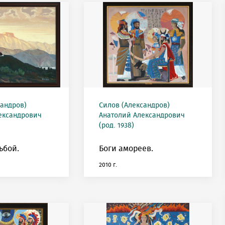
сандров)
Силов (Александров)
ександрович
Анатолий Александрович
(род. 1938)
ьбой.
Боги амореев.
2010 г.