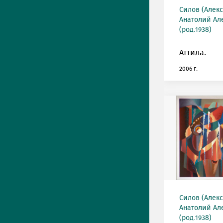
Силов (Алек
Анатолий Ал
(род.1938)
Аттила.
2006 г.
Силов (Алек
Анатолий Ал
(род.1938)