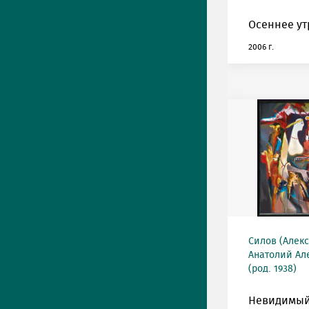
Осеннее ут
2006 г.
Силов (Алек
Анатолий Ал
(род. 1938)
Невидимый 