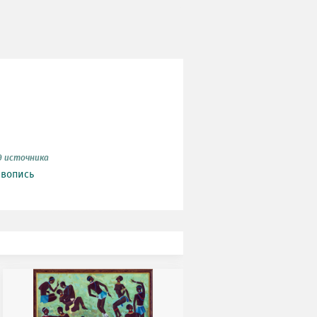
д источника
вопись