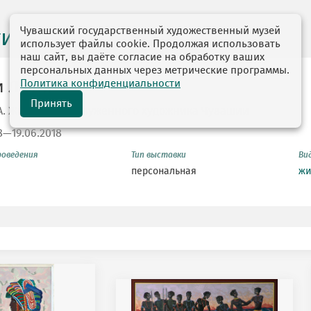
Чувашский государственный художественный музей
ги выставок
использует файлы cookie. Продолжая использовать
наш сайт, вы даёте согласие на обработку ваших
персональных данных через метрические программы.
Политика конфиденциальности
и Люди
Принять
.А. Живопись заслуженного художника Чувашии
8—19.06.2018
роведения
Тип выставки
Ви
персональная
жи