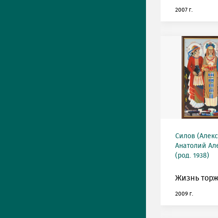
2007 г.
Силов (Алек
Анатолий Ал
(род. 1938)
Жизнь торж
2009 г.