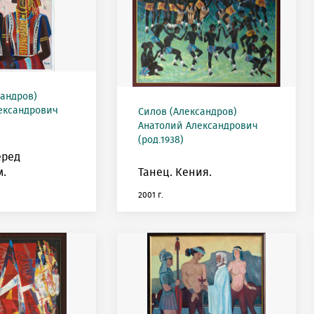
сандров)
ександрович
Силов (Александров)
Анатолий Александрович
(род.1938)
еред
м.
Танец. Кения.
2001 г.