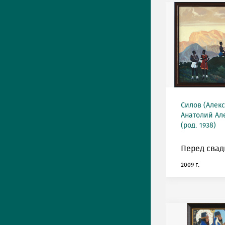
Силов (Алек
Анатолий Ал
(род. 1938)
Перед свад
2009 г.