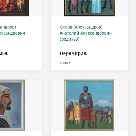
сандров)
Силов (Александров)
ександрович
Анатолий Александрович
(род.1938)
мья.
Перемирие.
2005 г.