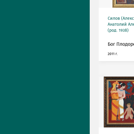
Силов (Алек
Анатолий Ал
(род. 1938)
Бог Плодор
2011 г.