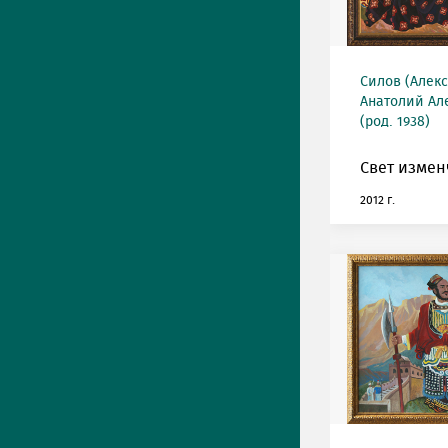
Силов (Алек
Анатолий Ал
(род. 1938)
Свет измен
2012 г.