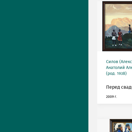
Силов (Алек
Анатолий Ал
(род. 1938)
Перед свад
2009 г.