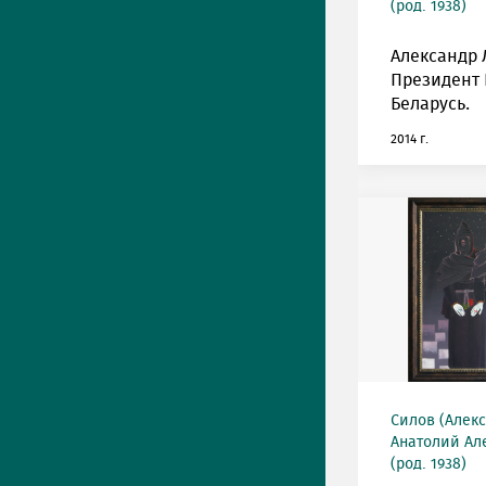
(род. 1938)
Александр 
Президент 
Беларусь.
2014 г.
Силов (Алек
Анатолий Ал
(род. 1938)