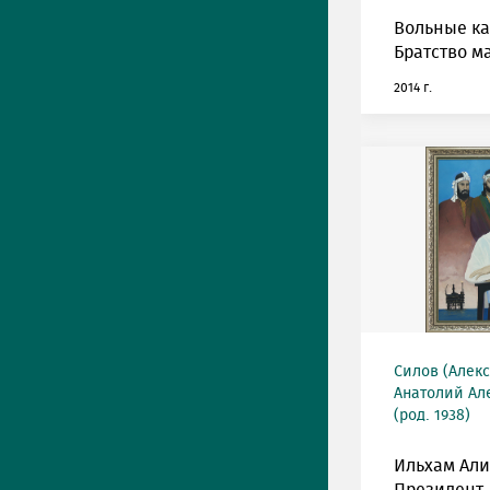
Вольные к
Братство м
2014 г.
Силов (Алек
Анатолий Ал
(род. 1938)
Ильхам Али