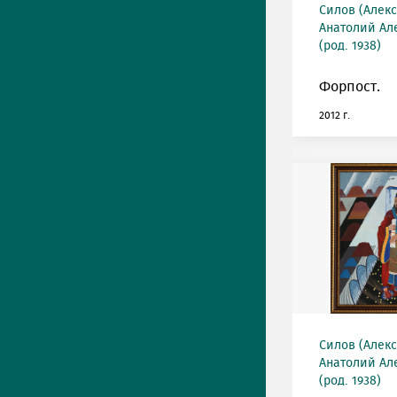
Силов (Алек
Анатолий Ал
(род. 1938)
Форпост.
2012 г.
Силов (Алек
Анатолий Ал
(род. 1938)