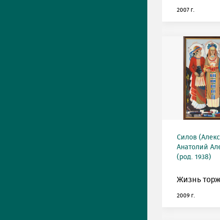
2007 г.
Силов (Алек
Анатолий Ал
(род. 1938)
Жизнь торж
2009 г.