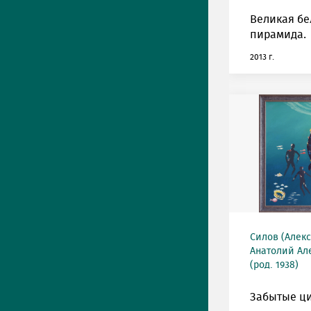
Великая бе
пирамида.
2013 г.
Силов (Алек
Анатолий Ал
(род. 1938)
Забытые ц