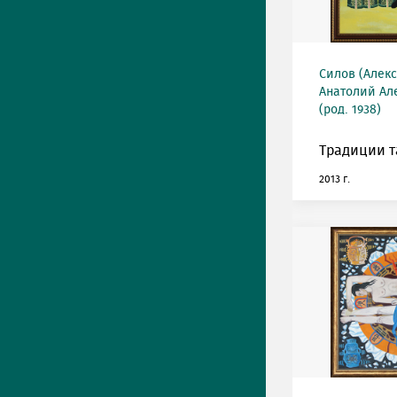
Силов (Алек
Анатолий Ал
(род. 1938)
Традиции т
2013 г.