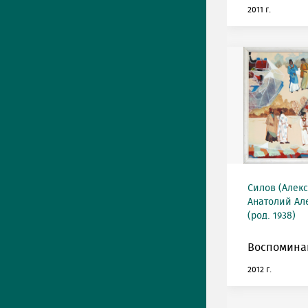
2011 г.
Силов (Алек
Анатолий Ал
(род. 1938)
Воспоминан
2012 г.