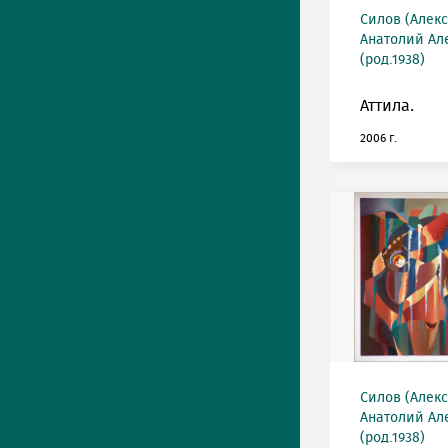
Силов (Алек
Анатолий Ал
(род.1938)
Аттила.
2006 г.
Силов (Алек
Анатолий Ал
(род.1938)