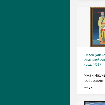
Силов (Алек
Анатолий Ал
(род. 1938)
Чжан Чжун
совершенн
2014 г.