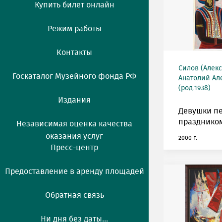
Купить билет онлайн
Режим работы
Контакты
Силов (Алек
Госкаталог Музейного фонда РФ
Анатолий Ал
(род.1938)
Издания
Девушки п
празднико
Независимая оценка качества
оказания услуг
2000 г.
Пресс-центр
Предоставление в аренду площадей
Обратная связь
Ни дня без даты...