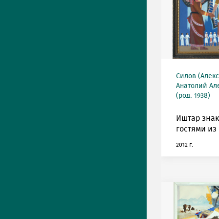
Силов (Алек
Анатолий Ал
(род. 1938)
Иштар знак
гостями из
2012 г.