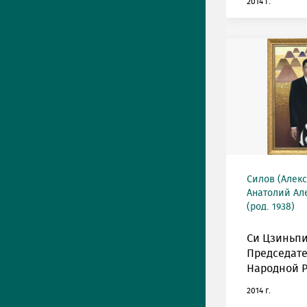
2014 г.
Силов (Алек
Анатолий Ал
(род. 1938)
Си Цзиньпи
Председате
Народной Р
2014 г.