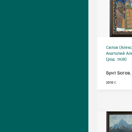
Силов (Алек
Анатолий Ал
(род. 1938)
Бунт Богов.
2010 г.