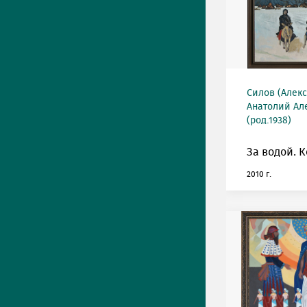
Силов (Алек
Анатолий Ал
(род.1938)
За водой. К
2010 г.