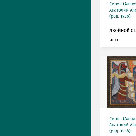
Силов (Алек
Анатолий Ал
(род. 1938)
Двойной ст
2011 г.
Силов (Алек
Анатолий Ал
(род. 1938)