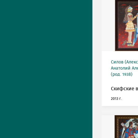
Силов (Алек
Анатолий Ал
(род. 1938)
Скифские 
2013 г.