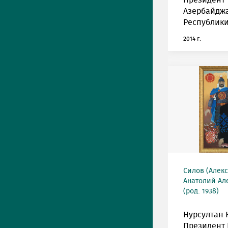
Президент
Азербайдж
Республики
2014 г.
Силов (Алек
Анатолий Ал
(род. 1938)
Нурсултан 
Президент 