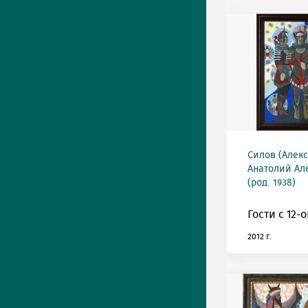
Силов (Алек
Анатолий Ал
(род. 1938)
Гости с 12-
2012 г.