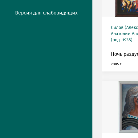
Версия для слабовидящих
Силов (Алек
Анатолий Ал
(род. 1938)
Ночь разду
2005 г.