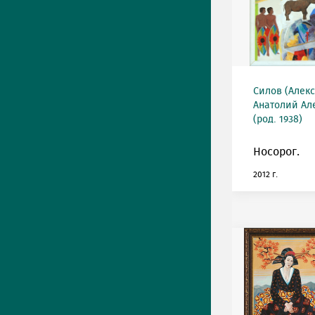
Силов (Алек
Анатолий Ал
(род. 1938)
Носорог.
2012 г.