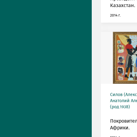
Казахстан.
2014 г.
Силов (Алек
Анатолий Ал
(род.1938)
Покровите
Африки.