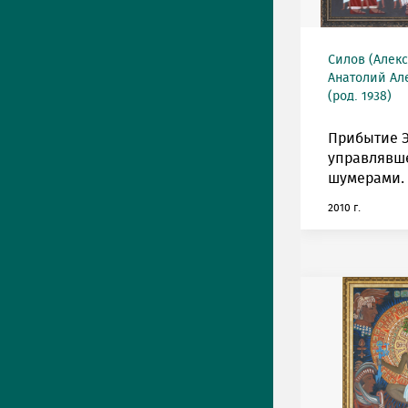
Силов (Алек
Анатолий Ал
(род. 1938)
Прибытие 
управлявш
шумерами.
2010 г.