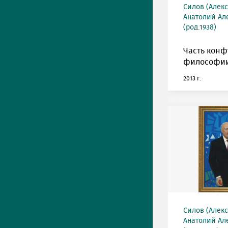
Силов (Алек
Анатолий Ал
(род.1938)
Часть кон
философии
2013 г.
Силов (Алек
Анатолий Ал