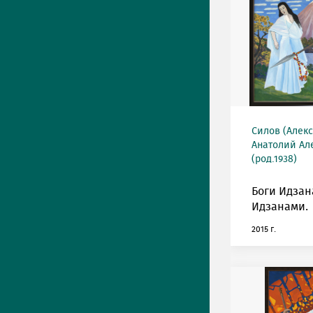
Силов (Алек
Анатолий Ал
(род.1938)
Боги Идзан
Идзанами.
2015 г.