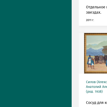
Отдельное 
звездах.
2011 г.
Силов (Алек
Анатолий Ал
(род. 1938)
Сосуд для к