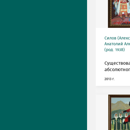
Силов (Алек
Анатолий Ал
(род. 1938)
Существов
абсолютног
2013 г.